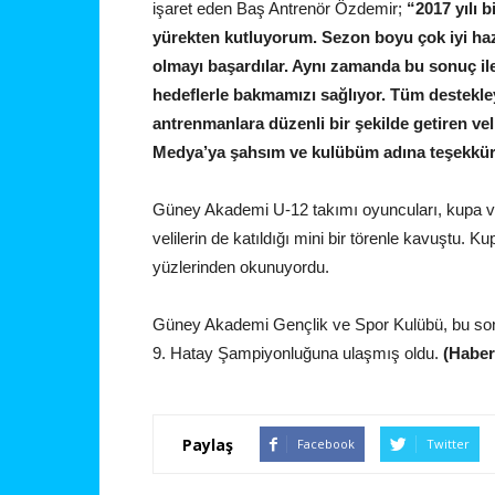
işaret eden Baş Antrenör Özdemir;
“2017 yılı 
yürekten kutluyorum. Sezon boyu çok iyi hazı
olmayı başardılar. Aynı zamanda bu sonuç ile
hedeflerle bakmamızı sağlıyor. Tüm destekley
antrenmanlara düzenli bir şekilde getiren ve
Medya’ya şahsım ve kulübüm adına teşekkü
Güney Akademi U-12 takımı oyuncuları, kupa v
velilerin de katıldığı mini bir törenle kavuştu. K
yüzlerinden okunuyordu.
Güney Akademi Gençlik ve Spor Kulübü, bu son
9. Hatay Şampiyonluğuna ulaşmış oldu.
(Haber
Paylaş
Facebook
Twitter