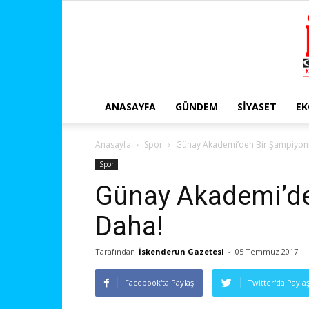
ANASAYFA
GÜNDEM
SIYASET
E
Anasayfa
Spor
Günay Akademi’den Bir Şampiyon
Spor
Günay Akademi’de
Daha!
Tarafından
İskenderun Gazetesi
-
05 Temmuz 2017
Facebook'ta Paylaş
Twitter'da Payla