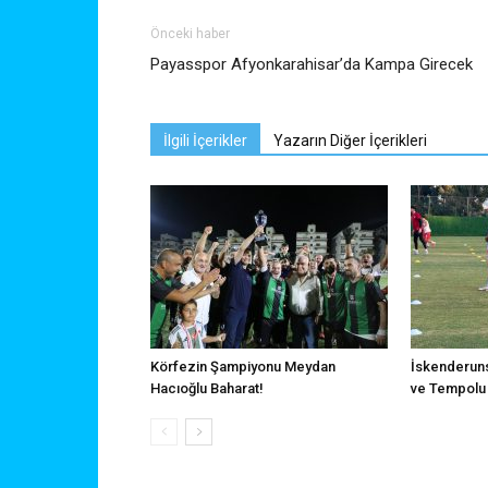
Önceki haber
Payasspor Afyonkarahisar’da Kampa Girecek
İlgili İçerikler
Yazarın Diğer İçerikleri
Körfezin Şampiyonu Meydan
İskenderuns
Hacıoğlu Baharat!
ve Tempolu 