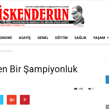
KONOMI
ASAYIŞ
GENEL
EĞITIM
SAĞLIK
YAŞAM
İskenderun
luk Daha!
n Bir Şampiyonluk
Gazetesi
149
0
ş