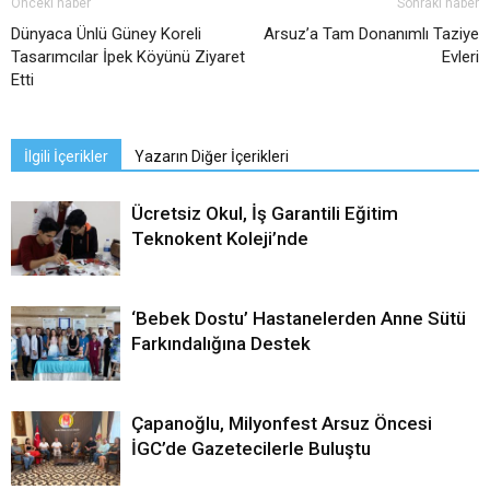
Önceki haber
Sonraki haber
Dünyaca Ünlü Güney Koreli
Arsuz’a Tam Donanımlı Taziye
Tasarımcılar İpek Köyünü Ziyaret
Evleri
Etti
İlgili İçerikler
Yazarın Diğer İçerikleri
Ücretsiz Okul, İş Garantili Eğitim
Teknokent Koleji’nde
‘Bebek Dostu’ Hastanelerden Anne Sütü
Farkındalığına Destek
Çapanoğlu, Milyonfest Arsuz Öncesi
İGC’de Gazetecilerle Buluştu