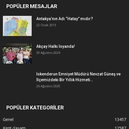
POPÜLER MESAJLAR
Antakya’nın Adı “Hatay” mıdır?
22 Ocak 2013
Akçay Halkı İsyanda!
30 Ağustos 2024
İskenderun Emniyet Müdürü Nevzat Güneş ve
İlçemizdeki Bir Yıllık Hizmeti…
26 Ağustos 2020
POPÜLER KATEGORİLER
Genel
13457
Kent-Yaşam
12587