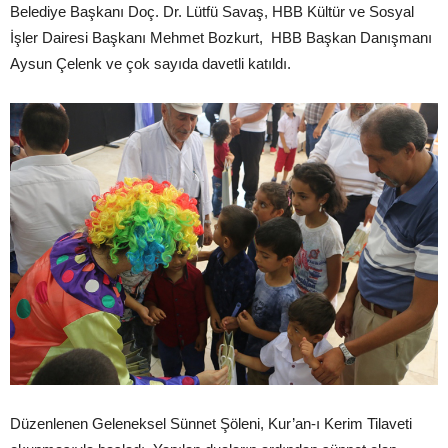
Belediye Başkanı Doç. Dr. Lütfü Savaş, HBB Kültür ve Sosyal
İşler Dairesi Başkanı Mehmet Bozkurt, HBB Başkan Danışmanı
Aysun Çelenk ve çok sayıda davetli katıldı.
Düzenlenen Geleneksel Sünnet Şöleni, Kur’an-ı Kerim Tilaveti