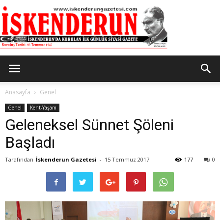
İskenderun
Anasayfa
Genel
Genel
Kent-Yaşam
Geleneksel Sünnet Şöleni
Gazetesi
Başladı
Tarafından
İskenderun Gazetesi
-
15 Temmuz 2017
177
0