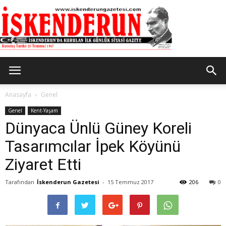
İskenderun
Anasayfa
Genel
Genel
Kent-Yaşam
Dünyaca Ünlü Güney Koreli
Gazetesi
Tasarımcılar İpek Köyünü
Ziyaret Etti
Tarafından
İskenderun Gazetesi
-
15 Temmuz 2017
206
0