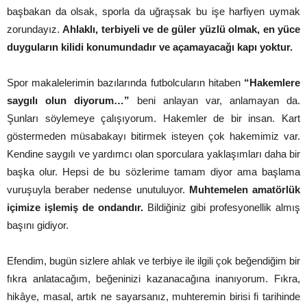
başbakan da olsak, sporla da uğraşsak bu işe harfiyen uymak
zorundayız.
Ahlaklı, terbiyeli ve de güler yüzlü olmak, en yüce
duyguların kilidi konumundadır ve açamayacağı kapı yoktur.
Spor makalelerimin bazılarında futbolcuların hitaben
“Hakemlere
saygılı olun diyorum…”
beni anlayan var, anlamayan da.
Şunları söylemeye çalışıyorum. Hakemler de bir insan. Kart
göstermeden müsabakayı bitirmek isteyen çok hakemimiz var.
Kendine saygılı ve yardımcı olan sporculara yaklaşımları daha bir
başka olur. Hepsi de bu sözlerime tamam diyor ama başlama
vuruşuyla beraber nedense unutuluyor.
Muhtemelen amatörlük
içimize işlemiş de ondandır.
Bildiğiniz gibi profesyonellik almış
başını gidiyor.
Efendim, bugün sizlere ahlak ve terbiye ile ilgili çok beğendiğim bir
fıkra anlatacağım, beğeninizi kazanacağına inanıyorum. Fıkra,
hikâye, masal, artık ne sayarsanız, muhteremin birisi fi tarihinde