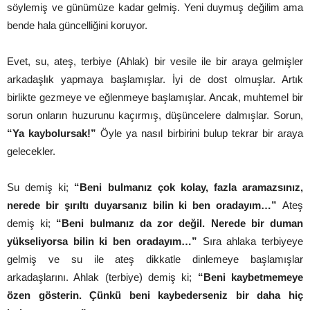
söylemiş ve günümüze kadar gelmiş. Yeni duymuş değilim ama
bende hala güncelliğini koruyor.
Evet, su, ateş, terbiye (Ahlak) bir vesile ile bir araya gelmişler
arkadaşlık yapmaya başlamışlar. İyi de dost olmuşlar. Artık
birlikte gezmeye ve eğlenmeye başlamışlar. Ancak, muhtemel bir
sorun onların huzurunu kaçırmış, düşüncelere dalmışlar. Sorun,
“Ya kaybolursak!”
Öyle ya nasıl birbirini bulup tekrar bir araya
gelecekler.
Su demiş ki;
“Beni bulmanız çok kolay, fazla aramazsınız,
nerede bir şırıltı duyarsanız bilin ki ben oradayım…”
Ateş
demiş ki;
“Beni bulmanız da zor değil. Nerede bir duman
yükseliyorsa bilin ki ben oradayım…”
Sıra ahlaka terbiyeye
gelmiş ve su ile ateş dikkatle dinlemeye başlamışlar
arkadaşlarını. Ahlak (terbiye) demiş ki;
“Beni kaybetmemeye
özen gösterin. Çünkü beni kaybederseniz bir daha hiç