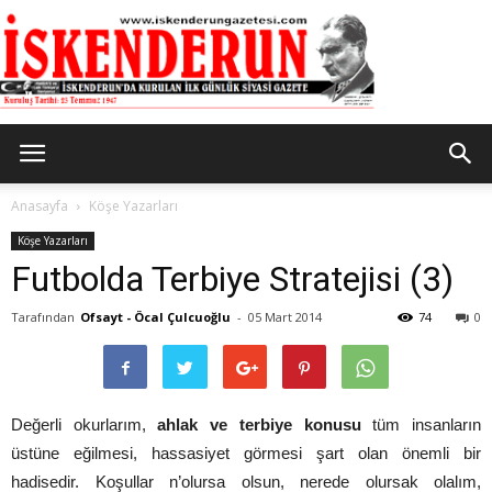
İskenderun
Anasayfa
Köşe Yazarları
Köşe Yazarları
Futbolda Terbiye Stratejisi (3)
Gazetesi
Tarafından
Ofsayt - Öcal Çulcuoğlu
-
05 Mart 2014
74
0
Değerli okurlarım,
ahlak ve terbiye konusu
tüm insanların
üstüne eğilmesi, hassasiyet görmesi şart olan önemli bir
hadisedir. Koşullar n’olursa olsun, nerede olursak olalım,