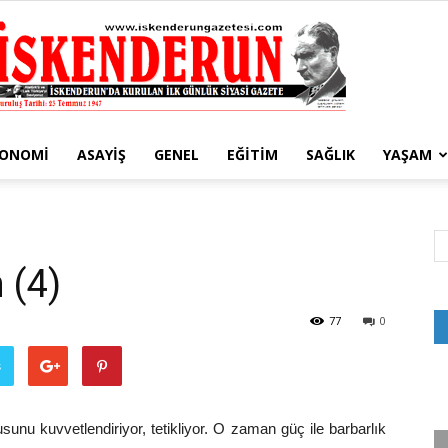
KONOMI
ASAYIŞ
GENEL
EĞITIM
SAĞLIK
YAŞAM
İskenderun
 (4)
Gazetesi
77
0
ş
unu kuvvetlendiriyor, tetikliyor. O zaman güç ile barbarlık