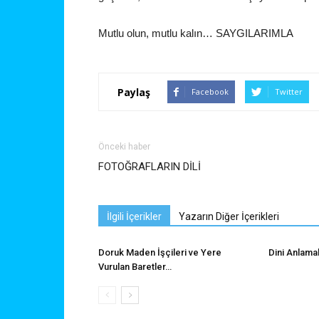
Mutlu olun, mutlu kalın… SAYGILARIMLA
Paylaş
Facebook
Twitter
Önceki haber
FOTOĞRAFLARIN DİLİ
İlgili İçerikler
Yazarın Diğer İçerikleri
Doruk Maden İşçileri ve Yere
Dini Anlama
Vurulan Baretler…