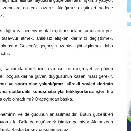
eğimizin altında haydutsal güçle olan ters ilişkimiz yatıyor.
uranlara da çok kızarız. Aldığımız eleştirileri sadece
iz.
ızlığını iyi beceriyorsak birçok insanların umutlarını yok
tasavvur etmek, ahlaksız alışkanlıklarımızı değiştirmek,
 olmuştur. Geleceği, geçmişin uzantısı gibi algılamak daha
üçtür.
ç sahibi olabilmek için, evrensel bir meşruiyet ve güven
k, özgürlüklerine güven duygusunun kazanılması gerekir.
ımız ve spora olan yakınlığımız, sürekli söylediklerimin
nu statlardaki konuşmalarıyla tetikliyorlarsa işler hiç
a öyle olmadı mı? Olacağından başka.
a öneminin ve de gücünün anlaşılmasıdır. Bütün güzellikleri
oruz ki. Belki de düşünmek işimize gelmiyor. Aklımızdan
p olmak. Başka bir şey düşünemiyoruz.