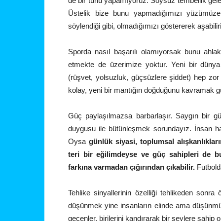
de bir türlü yapamıyoruz. Soysuz tembellik gelen
Üstelik bize bunu yapmadığımızı yüzümüze v
söylendiği gibi, olmadığımızı göstererek aşabilir
Sporda nasıl başarılı olamıyorsak bunu ahlaks
etmekte de üzerimize yoktur. Yeni bir dünya 
(rüşvet, yolsuzluk, güçsüzlere şiddet) hep zor
kolay, yeni bir mantığın doğduğunu kavramak g
Güç paylaşılmazsa barbarlaşır. Saygın bir gü
duygusu ile bütünleşmek sorundayız. İnsan ha
Oysa
günlük siyasi, toplumsal alışkanlıklar
teri bir eğilimdeyse ve güç sahipleri de bu
farkına varmadan çığırından çıkabilir.
Futbold
Tehlike sinyallerinin özelliği tehlikeden sonr
düşünmek yine insanların elinde ama düşünmüy
geçenler, birilerini kandırarak bir şeylere sahi