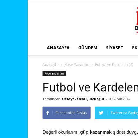
ANASAYFA
GÜNDEM
SIYASET
E
Anasayfa
Köşe Yazarları
Futbol ve Kardelen (4)
Köşe Yazarları
Futbol ve Kardelen
Tarafından
Ofsayt - Öcal Çulcuoğlu
-
09 Ocak 2014
Facebook'ta Paylaş
Twitter'da Payla
Değerli okurlarım,
güç kazanmak
şiddet duygus