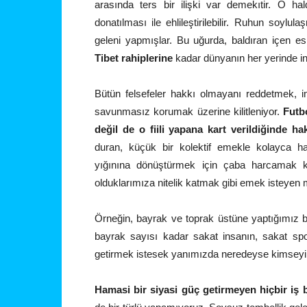
arasında ters bir ilişki var demekıtir. O 
donatılması ile ehlileştirilebilir. Ruhun soylul
geleni yapmışlar. Bu uğurda, baldıran içen e
Tibet rahiplerine
kadar dünyanın her yerinde in
Bütün felsefeler hakkı olmayanı reddetmek, 
savunmasız korumak üzerine kilitleniyor.
Futb
değil de o fiili yapana kart verildiğinde h
duran, küçük bir kolektif emekle kolayca ha
yığınına dönüştürmek için çaba harcamak kim
olduklarımıza nitelik katmak gibi emek isteyen 
Örneğin, bayrak ve toprak üstüne yaptığımız b
bayrak sayısı kadar sakat insanın, sakat spor
getirmek istesek yanımızda neredeyse kimseyi
Hamasi bir siyasi güç getirmeyen hiçbir iş b