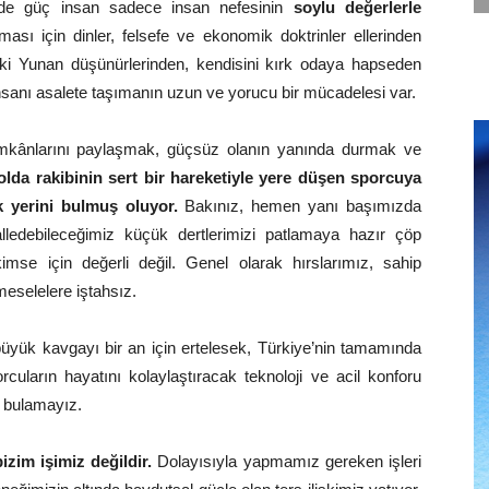
halde güç insan sadece insan nefesinin
soylu değerlerle
aşması için dinler, felsefe ve ekonomik doktrinler ellerinden
ski Yunan düşünürlerinden, kendisini kırk odaya hapseden
sanı asalete taşımanın uzun ve yorucu bir mücadelesi var.
imkânlarını paylaşmak, güçsüz olanın yanında durmak ve
olda rakibinin sert bir hareketiyle yere düşen sporcuya
ak yerini bulmuş oluyor.
Bakınız, hemen yanı başımızda
lledebileceğimiz küçük dertlerimizi patlamaya hazır çöp
se için değerli değil. Genel olarak hırslarımız, sahip
meselelere iştahsız.
üyük kavgayı bir an için ertelesek, Türkiye’nin tamamında
cuların hayatını kolaylaştıracak teknoloji ve acil konforu
 bulamayız.
izim işimiz değildir.
Dolayısıyla yapmamız gereken işleri