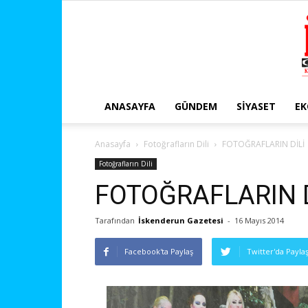
ANASAYFA
GÜNDEM
SIYASET
E
Anasayfa
Fotoğrafların Dili
FOTOĞRAFLARIN DİLİ
Fotoğrafların Dili
FOTOĞRAFLARIN D
Tarafından
İskenderun Gazetesi
-
16 Mayıs 2014
Facebook'ta Paylaş
Twitter'da Payla