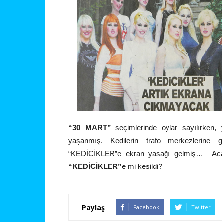
“30 MART”
seçimlerinde oylar sayılırken, yu
yaşanmış. Kedilerin trafo merkezlerine 
“KEDİCİKLER”e ekran yasağı gelmiş… A
“KEDİCİKLER”
e mi kesildi?
Paylaş
Facebook
Twitter