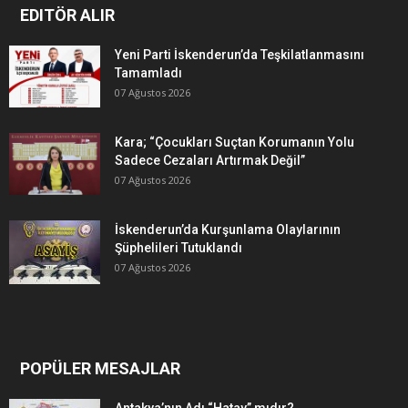
EDITÖR ALIR
Yeni Parti İskenderun’da Teşkilatlanmasını
Tamamladı
07 Ağustos 2026
Kara; “Çocukları Suçtan Korumanın Yolu
Sadece Cezaları Artırmak Değil”
07 Ağustos 2026
İskenderun’da Kurşunlama Olaylarının
Şüphelileri Tutuklandı
07 Ağustos 2026
POPÜLER MESAJLAR
Antakya’nın Adı “Hatay” mıdır?