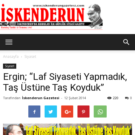
İskenderun
Anasayfa
Siyaset
Siyaset
Ergin; “Laf Siyaseti Yapmadık,
Gazetesi
Taş Üstüne Taş Koyduk”
Tarafından
İskenderun Gazetesi
-
12 Şubat 2014
220
0