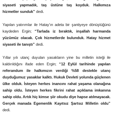
siyaseti yapmadık, taş üstüne taş koyduk. Halkımıza
hizmetler sunduk”
dedi.
Yapılan yatırımlar ile Hatay’ın adeta bir şantiyeye dönüştüğünü
kaydeden Ergin;
“Tarlada iz bıraktık, inşallah harmanda
yüzümüz olacak. Çok hizmetlerde bulunduk. Hatay hizmet
siyaseti ile tanıştı”
dedi.
Yıllar yılı utanç duyulan yasakların yine bu milletin isteği ile
kaldırıldığını ifade eden Ergin;
“12 Eylül tarihinde yapılan
referandum ile halkımızın verdiği %58 destekle utanç
duyduğumuz yasaklar kalktı. Hukuk Devleti yolunda güçlenen
ülke olduk. İsteyen herkes inancını rahat yaşama olanağına
sahip oldu. İsteyen herkes fikrini rahat açıklama imkanına
sahip oldu. Artık hiç kimse şiir okudu diye hapse atılmayacak.
Gerçek manada Egemenlik Kayıtsız Şartsız Milletin oldu”
dedi.