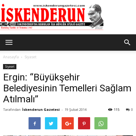
İskenderun
Anasayfa
Siyaset
Siyaset
Ergin: “Büyükşehir
Gazetesi
Belediyesinin Temelleri Sağlam
Atılmalı”
Tarafından
İskenderun Gazetesi
-
19 Şubat 2014
115
0