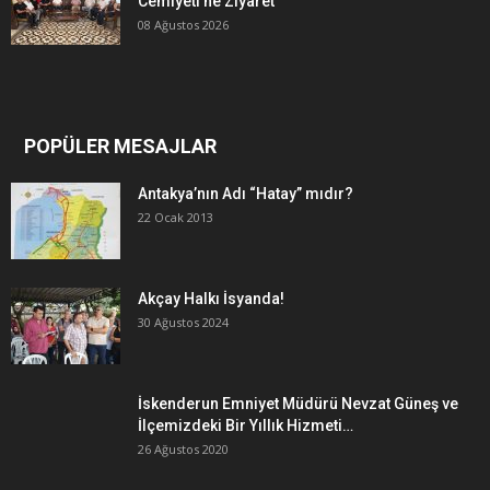
Cemiyeti’ne Ziyaret
08 Ağustos 2026
POPÜLER MESAJLAR
Antakya’nın Adı “Hatay” mıdır?
22 Ocak 2013
Akçay Halkı İsyanda!
30 Ağustos 2024
İskenderun Emniyet Müdürü Nevzat Güneş ve
İlçemizdeki Bir Yıllık Hizmeti…
26 Ağustos 2020