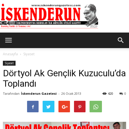
İskenderun
Anasayfa
Siyaset
Siyaset
Dörtyol Ak Gençlik Kuzuculu’da
Gazetesi
Toplandı
Tarafından
İskenderun Gazetesi
-
26 Ocak 2013
420
0