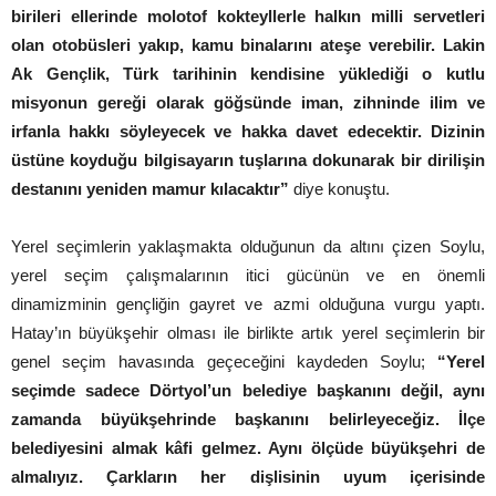
birileri ellerinde molotof kokteyllerle halkın milli servetleri
olan otobüsleri yakıp, kamu binalarını ateşe verebilir. Lakin
Ak Gençlik, Türk tarihinin kendisine yüklediği o kutlu
misyonun gereği olarak göğsünde iman, zihninde ilim ve
irfanla hakkı söyleyecek ve hakka davet edecektir. Dizinin
üstüne koyduğu bilgisayarın tuşlarına dokunarak bir dirilişin
destanını yeniden mamur kılacaktır”
diye konuştu.
Yerel seçimlerin yaklaşmakta olduğunun da altını çizen Soylu,
yerel seçim çalışmalarının itici gücünün ve en önemli
dinamizminin gençliğin gayret ve azmi olduğuna vurgu yaptı.
Hatay’ın büyükşehir olması ile birlikte artık yerel seçimlerin bir
genel seçim havasında geçeceğini kaydeden Soylu;
“Yerel
seçimde sadece Dörtyol’un belediye başkanını değil, aynı
zamanda büyükşehrinde başkanını belirleyeceğiz. İlçe
belediyesini almak kâfi gelmez. Aynı ölçüde büyükşehri de
almalıyız. Çarkların her dişlisinin uyum içerisinde