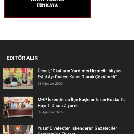
EDITÖR ALIR
Ünsal; “Okulların Yardımcı Hizmetli İhtiyacı
Eylül Ayı Öncesi Kalıcı Olarak Çözülmeli”
08 Ağustos 2026
MHP İskenderun İlçe Başkanı Turan Bozkurt’a
Hayırlı Olsun Ziyareti
08 Ağustos 2026
Yusuf Civelek’ten İskenderun Gazeteciler