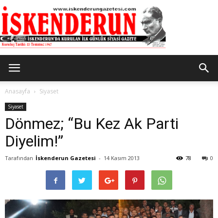
İskenderun
Anasayfa
Siyaset
Siyaset
Dönmez; “Bu Kez Ak Parti
Gazetesi
Diyelim!”
Tarafından
İskenderun Gazetesi
-
14 Kasım 2013
78
0