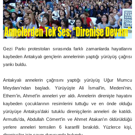
Gezi Parkı protestoları sırasında farklı zamanlarda hayatlarını
kaybeden Antakyalı gençlerin annelerinin yaptığı yürüyüş çağrısı
yankı buldu.
Antakyalı annelerin çağrısını yaptığı yürüyüş Uğur Mumcu
Meydanı’ndan başladı. Yürüyüşte Ali İsmail’in, Medeni’nin,
Ethem’in, Ahmet’in anneleri yer aldı. Annelerin direnişte hayatını
kaybeden çocuklarının resimlerini tuttuğu ve en önde olduğu
yürüyüşe Antakya’daki tutuklu direnişçilerin anneleri de katıldı.
Armutlu’da, Abdullah Cömert’in ve Ahmet Atakan’ın öldürüldüğü
yerlere anneleri temsilen 6 karanfil bırakıldı. Yüzlerce kişi,
direnişçiler için saygı duruşunda bulundu.