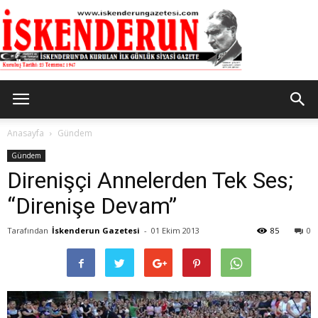
İskenderun
Anasayfa
Gündem
Gündem
Direnişçi Annelerden Tek Ses;
Gazetesi
“Direnişe Devam”
Tarafından
İskenderun Gazetesi
-
01 Ekim 2013
85
0