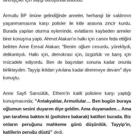
Armutlu BP önüne gelindiğinde anneler, herhangi bir saldırının
yaşanmamasına karşı polisler ile kitle arasına zincir kurdu.
Burada yapılan oturma eyleminde, evlatlarını kaybeden anneler
birer konuşma yaptı. Ahmet Atakan’ın halkı için canını feda ettiğini
belirten Anne Emsal Atakan; “Benim oğlum cesurdu, yürekliydi,
delikanlıydı. Halkı için, demokrasi için, özgürlük ve barış için
mücadele ediyordu. Ben de başından sonuna kadar onunla
birlikteydim. Tayyip iktidarı yıkılana kadar direnmeye devam” diye
konuştu.
Anne Sayfi Sarısülük, Ethem’in katili polislere karşı yaptığı
konuşmasında;
“Antakyalılar, Armutlular… Ben bugün buraya
oğlumun sesini duyarım diye geldim. Ama duyamadım… Ama
yan tarafıma baktım ki (polislere bakarak) katilleri burada. Biz
onların peruğunu mahkeme günü düşürdük. Tayyip’in,
katillerin peruğu düştü”
dedi.