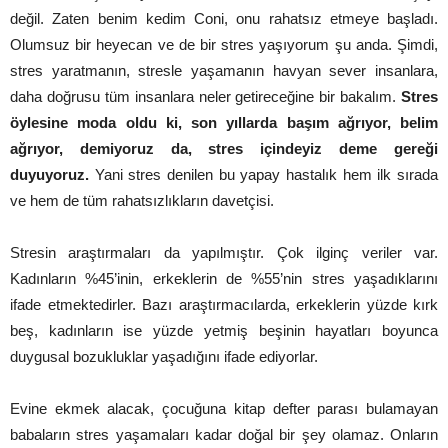
değil. Zaten benim kedim Coni, onu rahatsız etmeye başladı.
Olumsuz bir heyecan ve de bir stres yaşıyorum şu anda. Şimdi,
stres yaratmanın, stresle yaşamanın havyan sever insanlara,
daha doğrusu tüm insanlara neler getireceğine bir bakalım.
Stres
öylesine moda oldu ki, son yıllarda başım ağrıyor, belim
ağrıyor, demiyoruz da, stres içindeyiz deme gereği
duyuyoruz.
Yani stres denilen bu yapay hastalık hem ilk sırada
ve hem de tüm rahatsızlıkların davetçisi.
Stresin araştırmaları da yapılmıştır. Çok ilginç veriler var.
Kadınların %45’inin, erkeklerin de %55’nin stres yaşadıklarını
ifade etmektedirler. Bazı araştırmacılarda, erkeklerin yüzde kırk
beş, kadınların ise yüzde yetmiş beşinin hayatları boyunca
duygusal bozukluklar yaşadığını ifade ediyorlar.
Evine ekmek alacak, çocuğuna kitap defter parası bulamayan
babaların stres yaşamaları kadar doğal bir şey olamaz. Onların