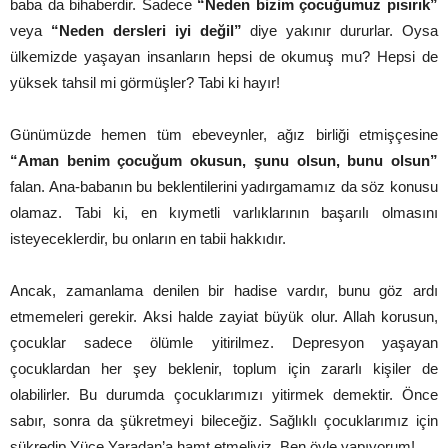
baba da bihaberdir. Sadece
“Neden bizim çocuğumuz pısırık”
veya
“Neden dersleri iyi değil”
diye yakınır dururlar. Oysa
ülkemizde yaşayan insanların hepsi de okumuş mu? Hepsi de
yüksek tahsil mi görmüşler? Tabi ki hayır!
Günümüzde hemen tüm ebeveynler, ağız birliği etmişçesine
“Aman benim çocuğum okusun, şunu olsun, bunu olsun”
falan. Ana-babanın bu beklentilerini yadırgamamız da söz konusu
olamaz. Tabi ki, en kıymetli varlıklarının başarılı olmasını
isteyeceklerdir, bu onların en tabii hakkıdır.
Ancak, zamanlama denilen bir hadise vardır, bunu göz ardı
etmemeleri gerekir. Aksi halde zayiat büyük olur. Allah korusun,
çocuklar sadece ölümle yitirilmez. Depresyon yaşayan
çocuklardan her şey beklenir, toplum için zararlı kişiler de
olabilirler. Bu durumda çocuklarımızı yitirmek demektir. Önce
sabır, sonra da şükretmeyi bileceğiz. Sağlıklı çocuklarımız için
şükredip Yüce Yaradan’a hamt etmeliyiz. Ben öyle yapıyorum!