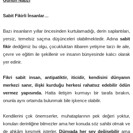
Günün Nabzı
Sabit Fikirli İnsanlar…
Bazı insanların yıllar öncesinden kurtulamadığı, derin saplantıları,
yersiz, temelsiz saçma düşünceleri olabilmektedir. Adına
sabit
fikir
dediğimiz bu olgu, çocukluktan itibaren yetişme tarzı ile aile,
çevre ve eğitim ile şekillenir ve insanın bünyesinde kalıcı olarak
yer edinir.
Fikri sabit insan, antipatiktir, iticidir, kendisini dünyanın
merkezi sanır, ilişki kurduğu herkesi rahatsız edebilir ödün
vermez yapısında.
Hatta iletişim kurmayı bir tarafa bırakın,
onunla aynı ortamda bulunmak bile işkence olabilir.
Kendilerini çok önemserler, muhataplarının pek değeri yoktur,
konuları derinliğine bilmezler ama her konuda söz sahibi olmak ve
de ahkâm kesmek isterler.
Dünyada her şey değişebilir
ama