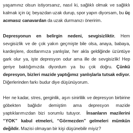
yaşamınız olsun istiyorsanız, nasıl ki, sağlıklı olmak ve sağlıklı
kalmak için üç beyazdan uzak durup, spor yapın diyorsam, bu
üç
acımasız canavardan
da uzak durmanızı öneririm.
Depresyonun en belirgin nedeni, sevgisizliktir.
Hem
sevgisizlik ve de çok yakın geçmişte bile olsa, anaya, babaya,
kardeşlere, dostlarımıza yanlışlar, her akla geldiğinde üzüntüye
gark olur ya, işte depresyon odur ama ille de sevgisizlik! Hep
geriye baktığımızda diyordum ya bu çok doğru.
Çünkü
depresyon, bizleri mazide yaptığımız yanlışlarla tutsak ediyor.
Diğerlerinden farkı budur diye düşünüyorum.
Her ne kadar, stres, gerginlik, aşırı sinirlilik ve depresyon birbirine
göbekten bağlıdır demiştim ama depresyon mazide
yaptıklarımızdan bizi sorumlu tutuyor.
İnsanların mazilerini
“YOK” kabul etmeleri, “Görmezden” gelmeleri mümkün
değildir.
Mazisi olmayan bir kişi düşünebilir miyiz?