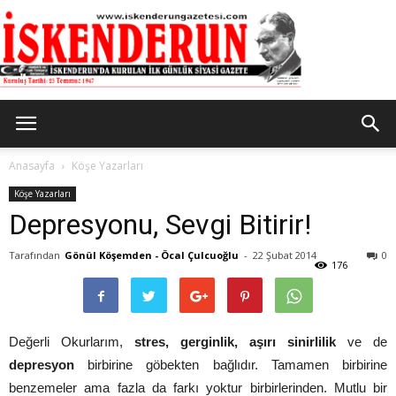
İskenderun
Anasayfa
Köşe Yazarları
Köşe Yazarları
Depresyonu, Sevgi Bitirir!
Gazetesi
Tarafından
Gönül Köşemden - Öcal Çulcuoğlu
-
22 Şubat 2014
0
176
Değerli Okurlarım,
stres, gerginlik, aşırı sinirlilik
ve de
depresyon
birbirine göbekten bağlıdır. Tamamen birbirine
benzemeler ama fazla da farkı yoktur birbirlerinden. Mutlu bir