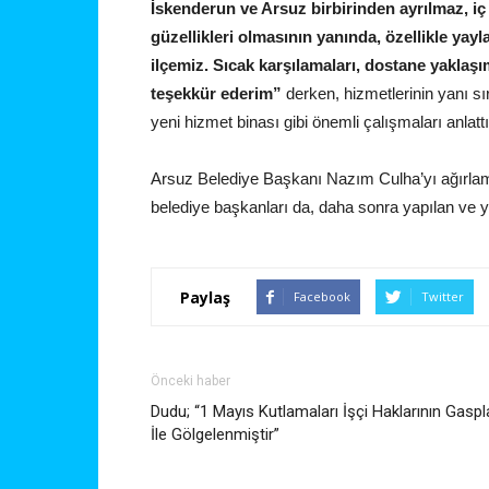
İskenderun ve Arsuz birbirinden ayrılmaz, iç i
güzellikleri olmasının yanında, özellikle yayla
ilçemiz. Sıcak karşılamaları, dostane yaklaşı
teşekkür ederim”
derken, hizmetlerinin yanı sı
yeni hizmet binası gibi önemli çalışmaları anlattı
Arsuz Belediye Başkanı Nazım Culha’yı ağırla
belediye başkanları da, daha sonra yapılan ve ya
Paylaş
Facebook
Twitter
Önceki haber
Dudu; “1 Mayıs Kutlamaları İşçi Haklarının Gaspl
İle Gölgelenmiştir”