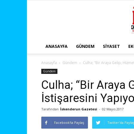
ANASAYFA
GÜNDEM
SIYASET
E
Anasayfa
Gündem
Culha; “Bir Araya Gelip, Hizmet
Gündem
Culha; “Bir Araya 
İstişaresini Yapıy
Tarafından
İskenderun Gazetesi
-
02 Mayıs 2017
Facebook'ta Paylaş
Twitter'da Payla