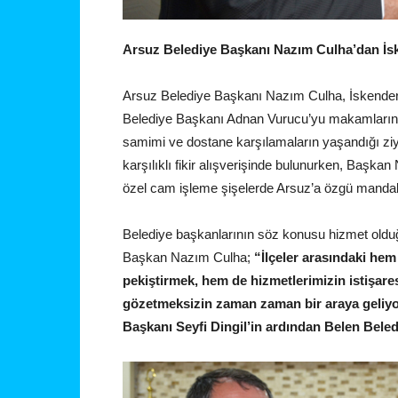
Arsuz Belediye Başkanı Nazım Culha’dan İsk
Arsuz Belediye Başkanı Nazım Culha, İskenderu
Belediye Başkanı Adnan Vurucu’yu makamlarında z
samimi ve dostane karşılamaların yaşandığı zi
karşılıklı fikir alışverişinde bulunurken, Başka
özel cam işleme şişelerde Arsuz’a özgü mandali
Belediye başkanlarının söz konusu hizmet olduğ
Başkan Nazım Culha;
“İlçeler arasındaki hem
pekiştirmek, hem de hizmetlerimizin istişare
gözetmeksizin zaman zaman bir araya geliy
Başkanı Seyfi Dingil’in ardından Belen Bele