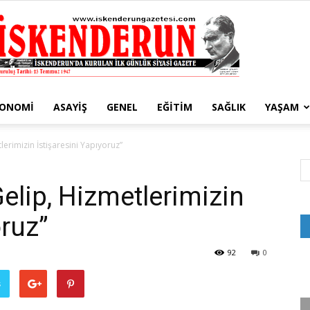
KONOMI
ASAYIŞ
GENEL
EĞITIM
SAĞLIK
YAŞAM
İskenderun
lerimizin İstişaresini Yapıyoruz”
Gelip, Hizmetlerimizin
oruz”
Gazetesi
92
0
ş