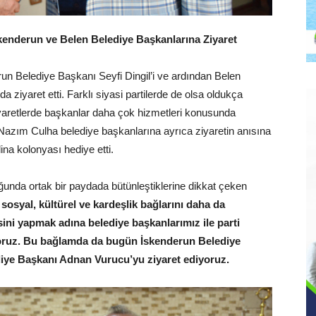
enderun ve Belen Belediye Başkanlarına Ziyaret
n Belediye Başkanı Seyfi Dingil’i ve ardından Belen
iyaret etti. Farklı siyasi partilerde de olsa oldukça
yaretlerde başkanlar daha çok hizmetleri konusunda
n Nazım Culha belediye başkanlarına ayrıca ziyaretin anısına
na kolonyası hediye etti.
unda ortak bir paydada bütünleştiklerine dikkat çeken
 sosyal, kültürel ve kardeşlik bağlarını daha da
sini yapmak adına belediye başkanlarımız ile parti
oruz. Bu bağlamda da bugün İskenderun Belediye
diye Başkanı Adnan Vurucu’yu ziyaret ediyoruz.