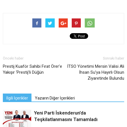
Önceki haber
Sonraki haber
Prestij Kuaför Sahibi Fırat Örer’e
İTSO Yönetimi Mersin Valisi Ali
Yakışır ‘Prestij’li Düğün
İhsan Su’ya Hayırlı Olsun
Ziyaretinde Bulundu
İlgili İçerikler
Yazarın Diğer İçerikleri
Yeni Parti İskenderun’da
Teşkilatlanmasını Tamamladı