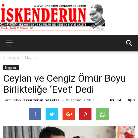
İskenderun
Anasayfa
Magazin
Magazin
Ceylan ve Cengiz Ömür Boyu
Gazetesi
Birlikteliğe ‘Evet’ Dedi
Tarafından
İskenderun Gazetesi
-
19 Temmuz 2017
524
0