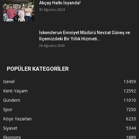
Akçay Halkı İsyanda!
30 Ağustos 2024
İskenderun Emniyet Müdürü Nevzat Güneş ve
İlçemizdeki Bir Yıllık Hizmeti…
26 Ağustos 2020
POPÜLER KATEGORİLER
Genel
13459
Kent-Yaşam
12592
Gündem
11010
Spor
7250
Köşe Yazarları
6233
Siyaset
5344
Ekonomi
1889