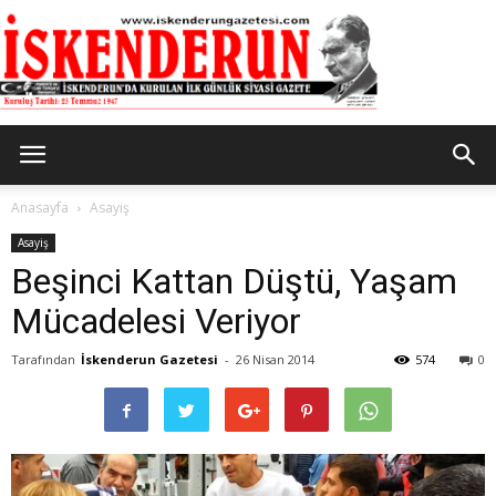
İskenderun
Anasayfa
Asayiş
Asayiş
Beşinci Kattan Düştü, Yaşam
Gazetesi
Mücadelesi Veriyor
Tarafından
İskenderun Gazetesi
-
26 Nisan 2014
574
0