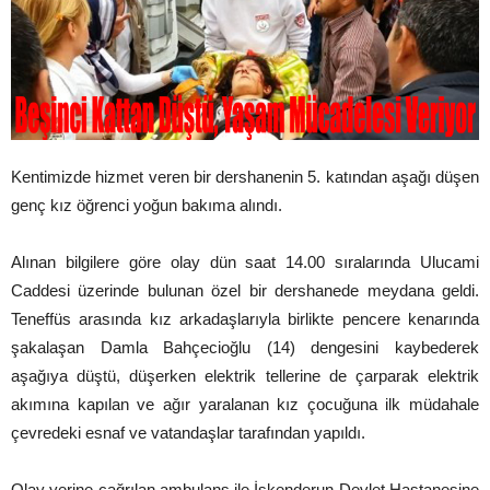
Kentimizde hizmet veren bir dershanenin 5. katından aşağı düşen
genç kız öğrenci yoğun bakıma alındı.
Alınan bilgilere göre olay dün saat 14.00 sıralarında Ulucami
Caddesi üzerinde bulunan özel bir dershanede meydana geldi.
Teneffüs arasında kız arkadaşlarıyla birlikte pencere kenarında
şakalaşan Damla Bahçecioğlu (14) dengesini kaybederek
aşağıya düştü, düşerken elektrik tellerine de çarparak elektrik
akımına kapılan ve ağır yaralanan kız çocuğuna ilk müdahale
çevredeki esnaf ve vatandaşlar tarafından yapıldı.
Olay yerine çağrılan ambulans ile İskenderun Devlet Hastanesine