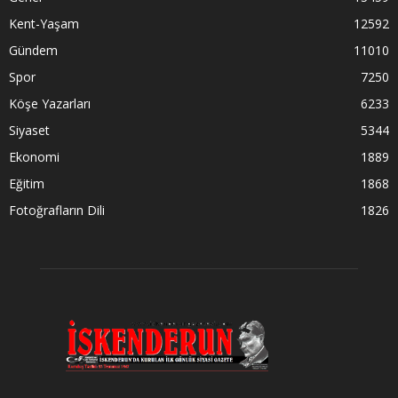
Kent-Yaşam
12592
Gündem
11010
Spor
7250
Köşe Yazarları
6233
Siyaset
5344
Ekonomi
1889
Eğitim
1868
Fotoğrafların Dili
1826