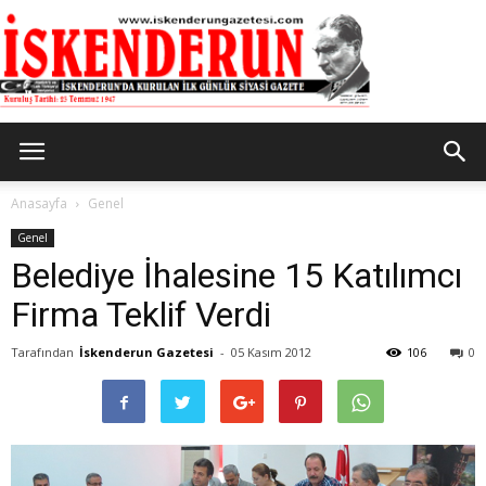
İskenderun
Anasayfa
Genel
Genel
Belediye İhalesine 15 Katılımcı
Gazetesi
Firma Teklif Verdi
Tarafından
İskenderun Gazetesi
-
05 Kasım 2012
106
0