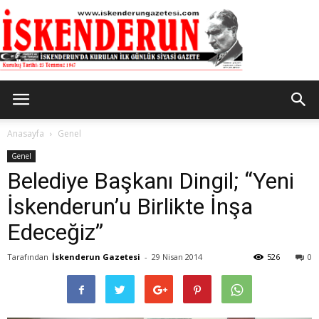
İskenderun
Anasayfa
Genel
Genel
Belediye Başkanı Dingil; “Yeni
Gazetesi
İskenderun’u Birlikte İnşa
Edeceğiz”
Tarafından
İskenderun Gazetesi
-
29 Nisan 2014
526
0