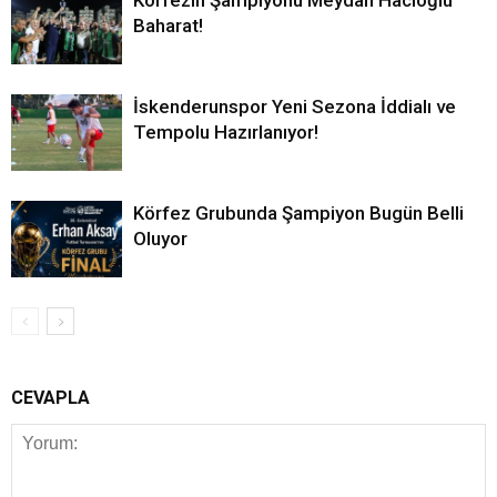
Körfezin Şampiyonu Meydan Hacıoğlu
Baharat!
İskenderunspor Yeni Sezona İddialı ve
Tempolu Hazırlanıyor!
Körfez Grubunda Şampiyon Bugün Belli
Oluyor
CEVAPLA