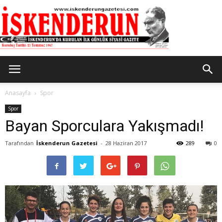
İskenderun
Anasayfa
Spor
Spor
Bayan Sporculara Yakışmadı!
Gazetesi
Tarafından
İskenderun Gazetesi
-
28 Haziran 2017
289
0