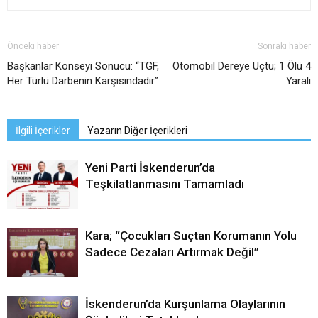
Önceki haber
Sonraki haber
Başkanlar Konseyi Sonucu: “TGF,
Otomobil Dereye Uçtu; 1 Ölü 4
Her Türlü Darbenin Karşısındadır”
Yaralı
İlgili İçerikler
Yazarın Diğer İçerikleri
Yeni Parti İskenderun’da
Teşkilatlanmasını Tamamladı
Kara; “Çocukları Suçtan Korumanın Yolu
Sadece Cezaları Artırmak Değil”
İskenderun’da Kurşunlama Olaylarının