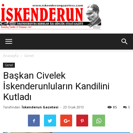
İskenderun
Anasayfa
Genel
Genel
Başkan Civelek
Gazetesi
İskenderunluların Kandilini
Kutladı
Tarafından
İskenderun Gazetesi
-
23 Ocak 2013
85
0