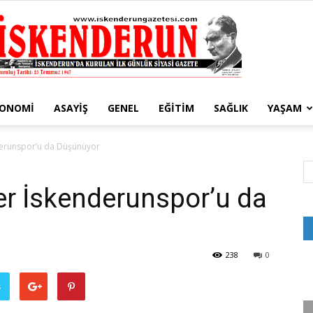
KONOMI
ASAYIŞ
GENEL
EĞITIM
SAĞLIK
YAŞAM
İskenderun
derunspor’u da Düşünüyor
r İskenderunspor’u da
Gazetesi
238
0
ş