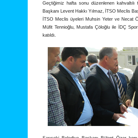
Geçtiğimiz hafta sonu düzenlenen kahvaltılı 
Başkanı Levent Hakkı Yılmaz, İTSO Meclis Baş
İTSO Meclis üyeleri Muhsin Yeter ve Necat Öz
Müfit Tennioğlu, Mustafa Çöloğlu ile İDÇ Sp
katıldı.
Sarıseki Belediye Başkanı Bülent Özer konukl