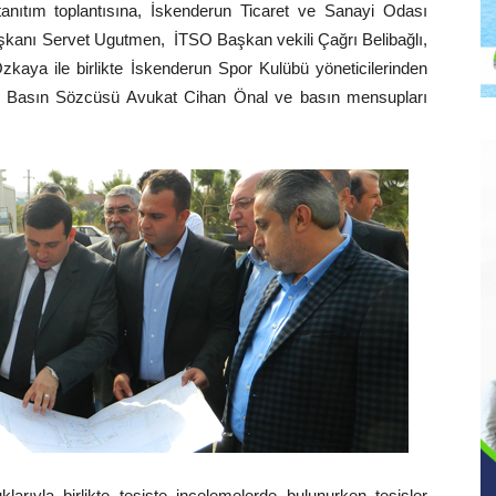
tanıtım toplantısına, İskenderun Ticaret ve Sanayi Odası
kanı Servet Ugutmen, İTSO Başkan vekili Çağrı Belibağlı,
kaya ile birlikte İskenderun Spor Kulübü yöneticilerinden
or Basın Sözcüsü Avukat Cihan Önal ve basın mensupları
arıyla birlikte tesiste incelemelerde bulunurken tesisler