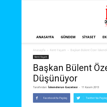
ANASAYFA
GÜNDEM
SIYASET
E
Anasayfa
Kent-Yaşam
Başkan Bülent Özer İsken
Kent-Yaşam
Başkan Bülent Öze
Düşünüyor
Tarafından
İskenderun Gazetesi
-
11 Kasım 2013
Facebook'ta Paylaş
Twitter'da Payla