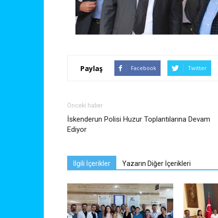
Paylaş
Facebook
Twitter
Önceki haber
İskenderun Polisi Huzur Toplantılarına Devam
Ediyor
İlgili İçerikler
Yazarın Diğer İçerikleri