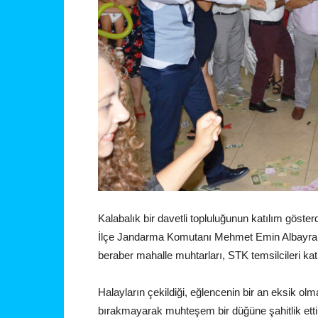
Kalabalık bir davetli topluluğunun katılım gös
İlçe Jandarma Komutanı Mehmet Emin Albayrak,
beraber mahalle muhtarları, STK temsilcileri katı
Halayların çekildiği, eğlencenin bir an eksik ol
bırakmayarak muhteşem bir düğüne şahitlik ettil