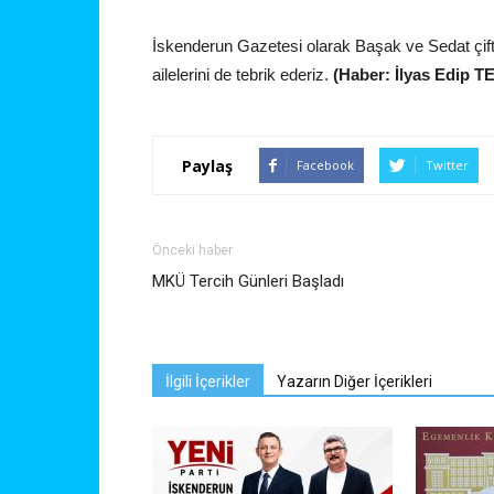
İskenderun Gazetesi olarak Başak ve Sedat çifti
ailelerini de tebrik ederiz.
(Haber: İlyas Edip T
Paylaş
Facebook
Twitter
Önceki haber
MKÜ Tercih Günleri Başladı
İlgili İçerikler
Yazarın Diğer İçerikleri