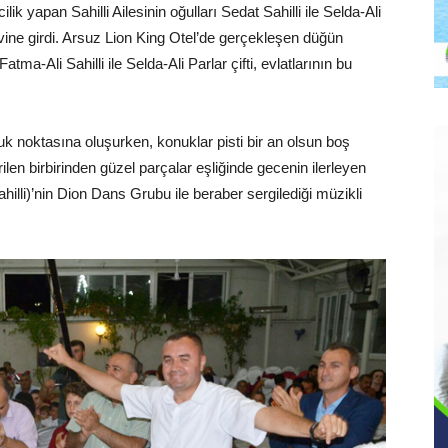
 yapan Sahilli Ailesinin oğulları Sedat Sahilli ile Selda-Ali
evine girdi. Arsuz Lion King Otel’de gerçekleşen düğün
atma-Ali Sahilli ile Selda-Ali Parlar çifti, evlatlarının bu
k noktasına oluşurken, konuklar pisti bir an olsun boş
rilen birbirinden güzel parçalar eşliğinde gecenin ilerleyen
illi)’nin Dion Dans Grubu ile beraber sergilediği müzikli