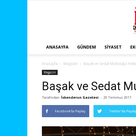
ANASAYFA
GÜNDEM
SIYASET
E
Anasayfa
Magazin
Başak ve Sedat Mutluluğa Yelke
Magazin
Başak ve Sedat Mu
Tarafından
İskenderun Gazetesi
-
20 Temmuz 2017
Facebook'ta Paylaş
Twitter'da Payla