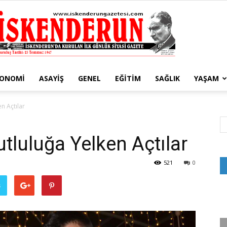
KONOMI
ASAYIŞ
GENEL
EĞITIM
SAĞLIK
YAŞAM
İskenderun
n Açtılar
tluluğa Yelken Açtılar
Gazetesi
521
0
ş