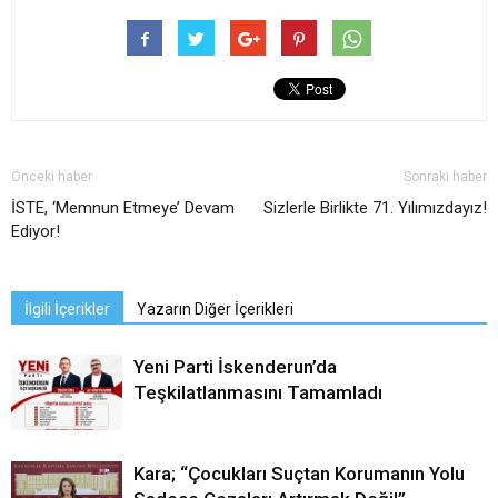
Önceki haber
Sonraki haber
İSTE, ‘Memnun Etmeye’ Devam
Sizlerle Birlikte 71. Yılımızdayız!
Ediyor!
İlgili İçerikler
Yazarın Diğer İçerikleri
Yeni Parti İskenderun’da
Teşkilatlanmasını Tamamladı
Kara; “Çocukları Suçtan Korumanın Yolu