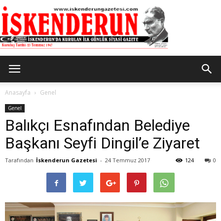
İskenderun
Anasayfa
Genel
Genel
Balıkçı Esnafından Belediye
Gazetesi
Başkanı Seyfi Dingil’e Ziyaret
Tarafından
İskenderun Gazetesi
-
24 Temmuz 2017
124
0