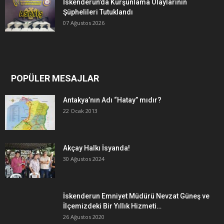
İskenderun’da Kurşunlama Olaylarının
Şüphelileri Tutuklandı
07 Ağustos 2026
POPÜLER MESAJLAR
Antakya’nın Adı “Hatay” mıdır?
22 Ocak 2013
Akçay Halkı İsyanda!
30 Ağustos 2024
İskenderun Emniyet Müdürü Nevzat Güneş ve
İlçemizdeki Bir Yıllık Hizmeti…
26 Ağustos 2020