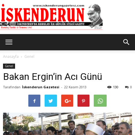
İskenderun
Anasayfa
Genel
Genel
Bakan Ergin’in Acı Günü
Gazetesi
Tarafından
İskenderun Gazetesi
-
22 Kasım 2013
130
0