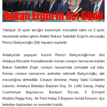
Yaklaşık 10 aydır akciğer kanseriyle mücadele eden ve 3 aydır
hastanede tedavi gören Adalet Bakanı Sadullah Ergin’in amcaoğlu
Remzi Bahçecioğlu (58) hayatını kaybetti.
Antakya’da yaşayan kuzeni Remzi Bahçecioğlu’nun dün
Antakya Mezarlık Kompleksinde kılınan cenaze namazına katılan
Bakan Sadullah Ergin, cenaze namazında cemaatle saf tuttu.
Kılınan cenaze namazının ardından rahmetli Bahçecioğlu, aile
mezarlığına defnedildi. Cenaze törenine; Hatay Valisi Celalettin
Lekesiz, Antakya Belediye Başkanı Doç. Dr. Lütfü Savaş, Hatay
Cumhuriyet Başsavcısı Bestami Tezcan, İl Emniyet
Müdürü Ragıp Kılıç, Ak Parti Hatay İl Başkanı İsmail Kimyeci, ilçe
belediye başkanları ve sevenleri katıldı.