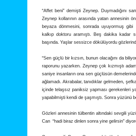
“Affet beni” demişti Zeynep. Duymadığını san
Zeynep kollarının arasında yatan annesinin ö
beyaza dönmesini, sonrada uyuyormuş gibi r
kalkıp doktoru aramıştı. Beş dakika kadar s
başında. Yaşlar sessizce dökülüyordu gözlerin
“Sen güçlü bir kızsın, bunun olacağını da biliy
raporunu yazarken. Zeynep çok kızmıştı adama
saniye insanların ona sen güçlüsün demelerin
ağlamadı. Akrabalar, tanıdıklar gelmeden, şefkat
içinde telaşsız paniksiz yapması gerekenleri y
yapabilmişti kendi de şaşmıştı. Sonra yüzünü be
Gözleri annesinin tülbentin altındaki sevgili y
Can “hadi biraz dinlen sonra yine gelirsin” diyor