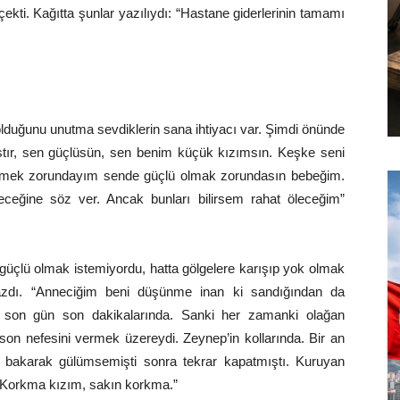
ni çekti. Kağıtta şunlar yazılıydı: “Hastane giderlerinin tamamı
 olduğunu unutma sevdiklerin sana ihtiyacı var. Şimdi önünde
laştır, sen güçlüsün, sen benim küçük kızımsın. Keşke seni
tmek zorundayım sende güçlü olmak zorundasın bebeğim.
eceğine söz ver. Ancak bunları bilirsem rahat öleceğim”
güçlü olmak istemiyordu, hatta gölgelere karışıp yok olmak
mazdı. “Anneciğim beni düşünme inan ki sandığından da
O son gün son dakikalarında. Sanki her zamanki olağan
son nefesini vermek üzereydi. Zeynep’in kollarında. Bir an
a bakarak gülümsemişti sonra tekrar kapatmıştı. Kuruyan
“Korkma kızım, sakın korkma.”