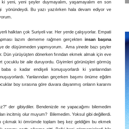
 ki yeni, yeni şeyler duymayalım, yaşamayalım en son
ği yönündeydi. Bu yazı yazılırken hala devam ediyor ve
iyorum.
rli halktan çok Suriyeli var. Her yerde çalışıyorlar. Empati
yapması lazım dememe rağmen gerçekten
insan başına
diye de düşünmeden yapmıyorum. Ama yinede bazı şeyler
ır. Dün yürüyüşten dönerken fırından ekmek almak için eve
t çocuklu bir aile duruyordu. Giyimleri görünüşleri görmüş
e baba o kadar endişeli konuşuyorlardı ki yanlarından
konuşuyorlardı. Yanlarından geçerken başımı önüme eğdim
Çocuklar boy sırasına göre duvara dayanmış onların kararını
z?” der gibiydiler. Bendenizde ne yapacağımı bilemedim
arı incitmiş olur muyum? Bilemedim. Yoksul gibi değillerdi.
dan çıkmak ki ömrümde toplam beş kez geldiğim bu ekmek