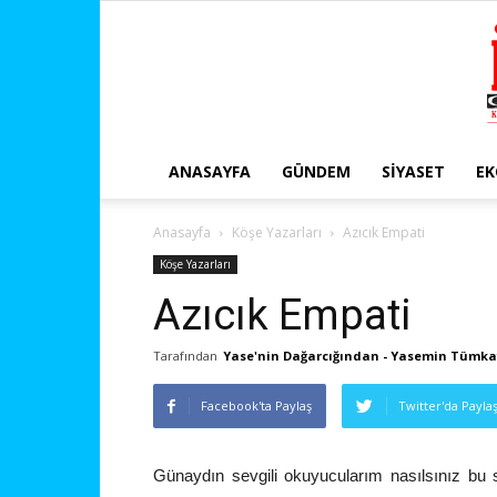
ANASAYFA
GÜNDEM
SIYASET
E
Anasayfa
Köşe Yazarları
Azıcık Empati
Köşe Yazarları
Azıcık Empati
Tarafından
Yase'nin Dağarcığından - Yasemin Tümk
Facebook'ta Paylaş
Twitter'da Payla
Günaydın sevgili okuyucularım nasılsınız b