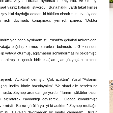
di ama Zeynep oradan ayrılmak istemiyordu. Ve kimseyi
 saat yalnız kalmak istiyordu. Buna hakkı vardı fakat kimse
 şey bitti duyduğu acıdan iki büklüm olarak sustu ve öylece
görmedi, duymadı, konuşmadı, yemedi, içmedi. “Doktor
ndüz yanından ayrılmamıştı. Yusuf’ta gelmişti Ankara’dan.
ı yatağa bağdaş kurmuş otururken bulmuştu… Gözlerinden
elip yatağa oturmuş, ağlamasını sonlandırmasını beklemişti.
ılmış iki çocuk birlikte ağlamışlar gözyaşları birbirine
yerek “Acıktım” demişti. “Çok acıktım” Yusuf “Aslanım
şağı inelim ikimiz hazırlayalım” “Ve şimdi dile benden ne
şmuştu. Zeynep ardından geliyordu. “Tanrım şükürler olsun
ı sıçratarak çaydanlığı devirerek… Ocağa koyabilmişti
rmişti. “Bu ne gürültü ya iyi ki acıktım” Zeynep mutfağın
işti. “Eşyaları devirmeden bir şeyler yapamam. Bilirsin