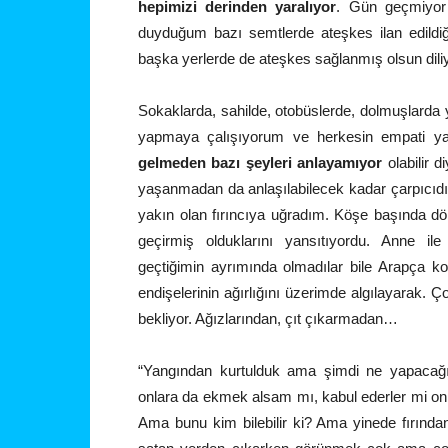
hepimizi derinden yaralıyor
. Gün geçmiyor
duyduğum bazı semtlerde ateşkes ilan edildi
başka yerlerde de ateşkes sağlanmış olsun dil
Sokaklarda, sahilde, otobüslerde, dolmuşlarda ye
yapmaya çalışıyorum ve herkesin empati 
gelmeden bazı şeyleri anlayamıyor
olabilir 
yaşanmadan da anlaşılabilecek kadar çarpıcıd
yakın olan fırıncıya uğradım. Köşe başında dör
geçirmiş olduklarını yansıtıyordu. Anne il
geçtiğimin ayrımında olmadılar bile Arapça 
endişelerinin ağırlığını üzerimde algılayarak. 
bekliyor. Ağızlarından, çıt çıkarmadan…
“Yangından kurtulduk ama şimdi ne yapacağı
onlara da ekmek alsam mı, kabul ederler mi onl
Ama bunu kim bilebilir ki? Ama yinede fırın