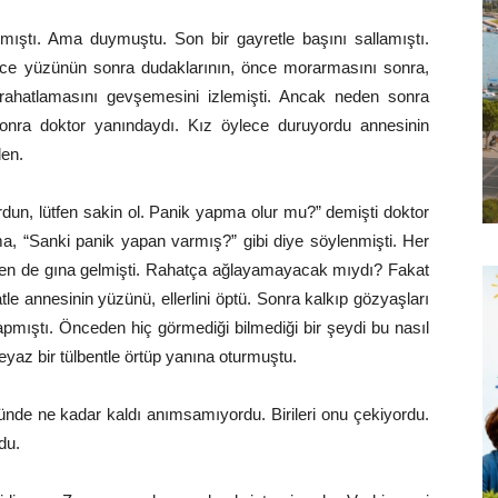
mıştı. Ama duymuştu. Son bir gayretle başını sallamıştı.
nce yüzünün sonra dudaklarının, önce morarmasını sonra,
ahatlamasını gevşemesini izlemişti. Ancak neden sonra
onra doktor yanındaydı. Kız öylece duruyordu annesinin
den.
ordun, lütfen sakin ol. Panik yapma olur mu?” demişti doktor
, “Sanki panik yapan varmış?” gibi diye söylenmişti. Her
den de gına gelmişti. Rahatça ağlayamayacak mıydı? Fakat
le annesinin yüzünü, ellerlini öptü. Sonra kalkıp gözyaşları
apmıştı. Önceden hiç görmediği bilmediği bir şeydi bu nasıl
yaz bir tülbentle örtüp yanına oturmuştu.
üzünde ne kadar kaldı anımsamıyordu. Birileri onu çekiyordu.
du.