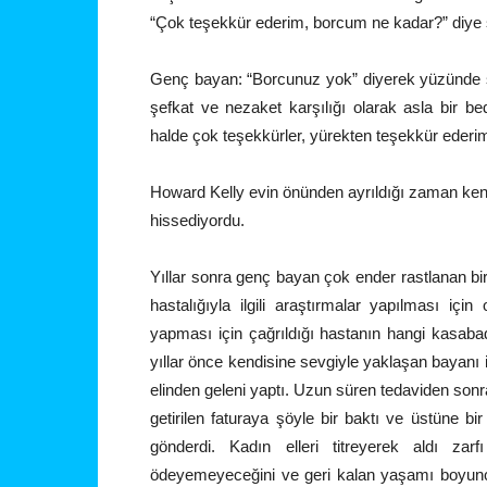
“Çok teşekkür ederim, borcum ne kadar?” diye
Genç bayan: “Borcunuz yok” diyerek yüzünde s
şefkat ve nezaket karşılığı olarak asla bir b
halde çok teşekkürler, yürekten teşekkür ederim
Howard Kelly evin önünden ayrıldığı zaman kendi
hissediyordu.
Yıllar sonra genç bayan çok ender rastlanan bir
hastalığıyla ilgili araştırmalar yapılması iç
yapması için çağrıldığı hastanın hangi kasab
yıllar önce kendisine sevgiyle yaklaşan bayanı
elinden geleni yaptı. Uzun süren tedaviden sonr
getirilen faturaya şöyle bir baktı ve üstüne b
gönderdi. Kadın elleri titreyerek aldı za
ödeyemeyeceğini ve geri kalan yaşamı boyunca