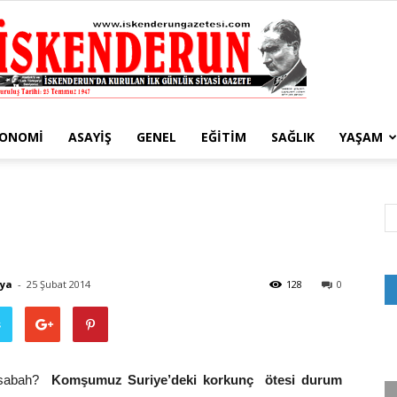
KONOMI
ASAYIŞ
GENEL
EĞITIM
SAĞLIK
YAŞAM
İskenderun
Gazetesi
aya
-
25 Şubat 2014
128
0
ş
u sabah?
Komşumuz Suriye’deki korkunç ötesi durum