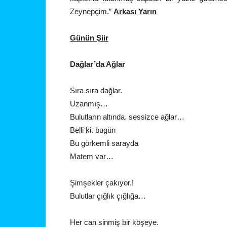
Zeynepçim.”
Arkası Yarın
Günün Şiir
Dağlar’da Ağlar
Sıra sıra dağlar.
Uzanmış…
Bulutların altında. sessizce ağlar…
Belli ki. bugün
Bu görkemli sarayda
Matem var…
Şimşekler çakıyor.!
Bulutlar çığlık çığlığa…
Her can sinmiş bir köşeye.