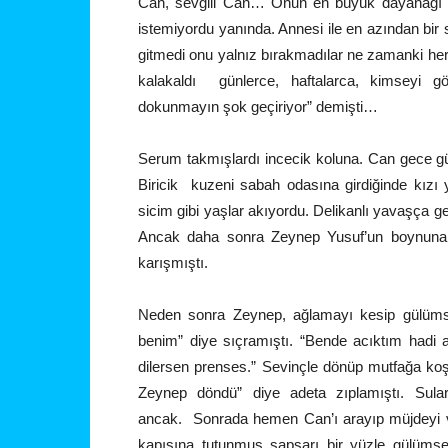
Can, sevgili Can… Onun en büyük dayanağı i
istemiyordu yanında. Annesi ile en azından bir
gitmedi onu yalnız bırakmadılar ne zamanki her
kalakaldı günlerce, haftalarca, kimseyi 
dokunmayın şok geçiriyor” demişti…
Serum takmışlardı incecik koluna. Can gece gü
Biricik kuzeni sabah odasına girdiğinde kız
sicim gibi yaşlar akıyordu. Delikanlı yavaşça g
Ancak daha sonra Zeynep Yusuf’un boynuna sar
karışmıştı.
Neden sonra Zeynep, ağlamayı kesip gülümse
benim” diye sıçramıştı. “Bende acıktım hadi a
dilersen prenses.” Sevinçle dönüp mutfağa ko
Zeynep döndü” diye adeta zıplamıştı. Sular
ancak. Sonrada hemen Can’ı arayıp müjdeyi ve
kapısına tutunmuş sapsarı bir yüzle gülümsem