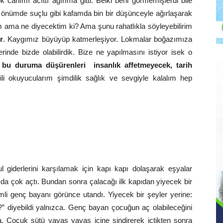
anımı acıttı ağırıma gitti. Belki beni görmemişlerdi bile
nümde suçlu gibi kafamda bin bir düşünceyle ağırlaşarak
ama ne diyecektim ki? Ama şunu rahatlıkla söyleyebilirim
r
. Kaygımız büyüyüp katmerleşiyor. Lokmalar boğazımıza
rinde bizde olabilirdik. Bize ne yapılmasını istiyor isek o
ı bu duruma düşürenleri insanlık affetmeyecek, tarih
li okuyucularım şimdilik sağlık ve sevgiyle kalalım hep
 giderlerini karşılamak için kapı kapı dolaşarak eşyalar
 da çok açtı. Bundan sonra çalacağı ilk kapıdan yiyecek bir
mli genç bayanı görünce utandı. Yiyecek bir şeyler yerine:
m?” diyebildi yalnızca. Genç bayan çocuğun aç olabileceğini
. Çocuk sütü yavaş yavaş içine sindirerek içtikten sonra