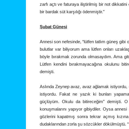
zarfı açtı ve faturaya iliştirilmiş bir not dikkati
bir bardak süt karşılığı ödenmiştir.”
Şubat Güneşi
Annesi son nefesinde, “lütfen tatlım güneş gibi
bulutlar var biliyorum ama lütfen onları uzak
böyle bırakmak zorunda olmasaydım. Ama gi
Lütfen kendini bırakmayacağına okulunu bitir
demişti.
Aslında Zeynep avaz, avaz ağlamak istiyordu, 
istiyordu. Fakat ne yazık ki bunları yapa
güçlüyüm. Okulu da bitireceğim” demişti. 
konuşmalarını yapıyor gibiydiler. Oysa annesi 
gözlerini kapatmış sonra tekrar açmış kızın
dudaklarından zorla şu sözcükler dökülmüştü. 