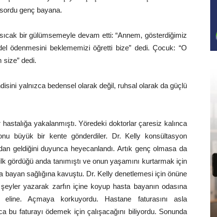
 sordu genç bayana.
ıcak bir gülümsemeyle devam etti: “Annem, gösterdiğimiz
edel ödenmesini beklememizi öğretti bize” dedi. Çocuk: “O
 size” dedi.
sini yalnızca bedensel olarak değil, ruhsal olarak da güçlü
 hastalığa yakalanmıştı. Yöredeki doktorlar çaresiz kalınca
in onu büyük bir kente gönderdiler. Dr. Kelly konsültasyon
adan geldiğini duyunca heyecanlandı. Artık genç olmasa da
 ilk gördüğü anda tanımıştı ve onun yaşamını kurtarmak için
a bayan sağlığına kavuştu. Dr. Kelly denetlemesi için önüne
ir şeyler yazarak zarfın içine koyup hasta bayanın odasına
rfı eline. Açmaya korkuyordu. Hastane faturasını asla
 bu faturayı ödemek için çalışacağını biliyordu. Sonunda