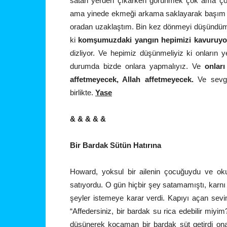
satan yerden çıkarken görünmek çok ama çok c
ama yinede ekmeği arkama saklayarak başım ö
oradan uzaklaştım. Bin kez dönmeyi düşündüm 
ki
komşumuzdaki yangın hepimizi kavuruyo
dizliyor. Ve hepimiz düşünmeliyiz ki onların ye
durumda bizde onlara yapmalıyız. Ve
onlar
affetmeyecek, Allah affetmeyecek.
Ve sevgi
birlikte.
Yase
& & & & &
Bir Bardak Sütün Hatırına
Howard, yoksul bir ailenin çocuğuydu ve okul
satıyordu. O gün hiçbir şey satamamıştı, karnı
şeyler istemeye karar verdi. Kapıyı açan sevi
“Affedersiniz, bir bardak su rica edebilir miyi
düşünerek kocaman bir bardak süt getirdi ona