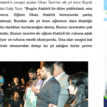
 Atatürk’e sevgisi azalan Okan Taze’nin altı yıl önce Büyük
aba Galip Taze;
“Bugün Atatürk’ün ölüm yıldönümü, onu
yoruz. Oğlum Okan, Atatürk konusunda yanlış
azalmıştı. Bundan altı yıl önce oğlumun dara düştüğü
i bu darlıktan kurtaracağım demiş. Bunun üzerinden çok
rtuldu. Bunun üzerine de oğlum Atatürk’ün ruhuna adak
iyor ve ruhuna mevlit okutuyordu. Ona olan sevgisi kat
nde olmasından dolayı bu yıl adağını bizler yerine