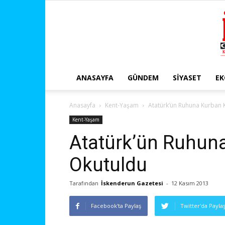
ANASAYFA
GÜNDEM
SIYASET
E
Anasayfa
Kent-Yaşam
Atatürk’ün Ruhuna Kurban K
Kent-Yaşam
Atatürk’ün Ruhuna
Okutuldu
Tarafından
İskenderun Gazetesi
-
12 Kasım 2013
Facebook'ta Paylaş
Twitter'da Payla