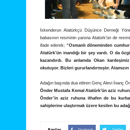
İskenderun Atatürkçü Düşünce Derneği Yön
babasının resminin yanına Atatürk’ün de resmini
ifade ederek;
“Osmanlı döneminden cumhuri
Atatürk’ün inandığı bir şey vardı. O da özgü
kazandırdı. Bu anlamda Okan kardeşimiz
okutuyor. Bizleri gururlandırmıştır. Atamızı
Adağın başında dua ettiren Genç Alevi İnanç Ö
Önder Mustafa Kemal Atatürk’ün aziz ruhuna
Önder’in aziz ruhuna ithafen de bu kurban
sahiplerine ulaştırmak üzere kesilen bu ada
Paylaş
Facebook
Twitter