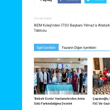
Önceki haber
İKEM Koleji’nden İTSO Başkanı Yılmaz’a Atatürk
Tablosu
İlgili İçerikler
Yazarın Diğer İçerikleri
‘Bebek Dostu’ Hastanelerden Anne
Çapanoğlu, 
Sütü Farkındalığına Destek
İGC’de Gaze