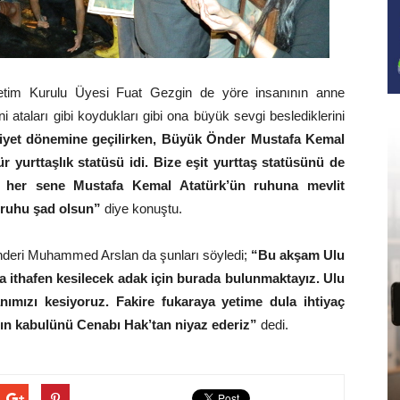
etim Kurulu Üyesi Fuat Gezgin de yöre insanının anne
 ataları gibi koydukları gibi ona büyük sevgi beslediklerini
yet dönemine geçilirken, Büyük Önder Mustafa Kemal
r yurttaşlık statüsü idi. Bize eşit yurttaş statüsünü de
 her sene Mustafa Kemal Atatürk’ün ruhuna mevlit
n ruhu şad olsun”
diye konuştu.
nderi Muhammed Arslan da şunları söyledi;
“Bu akşam Ulu
 ithafen kesilecek adak için burada bulunmaktayız. Ulu
ımızı kesiyoruz. Fakire fukaraya yetime dula ihtiyaç
ğın kabulünü Cenabı Hak’tan niyaz ederiz”
dedi.