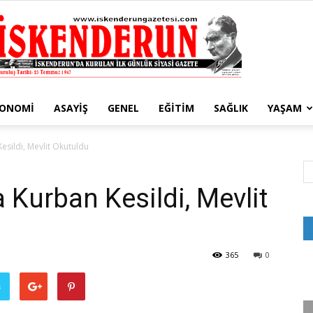
KONOMI
ASAYIŞ
GENEL
EĞITIM
SAĞLIK
YAŞAM
İskenderun
esildi, Mevlit Okutuldu
 Kurban Kesildi, Mevlit
Gazetesi
365
0
ş