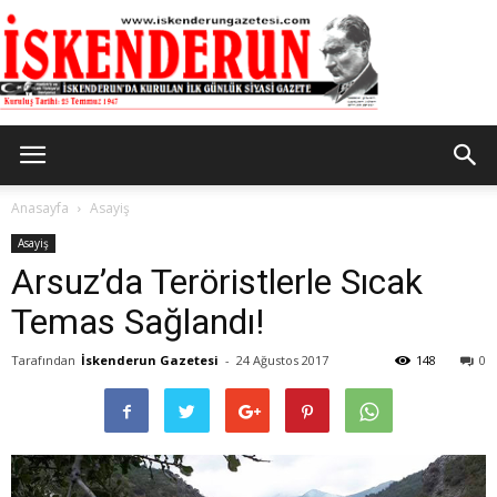
İskenderun
Anasayfa
Asayiş
Asayiş
Arsuz’da Teröristlerle Sıcak
Gazetesi
Temas Sağlandı!
Tarafından
İskenderun Gazetesi
-
24 Ağustos 2017
148
0