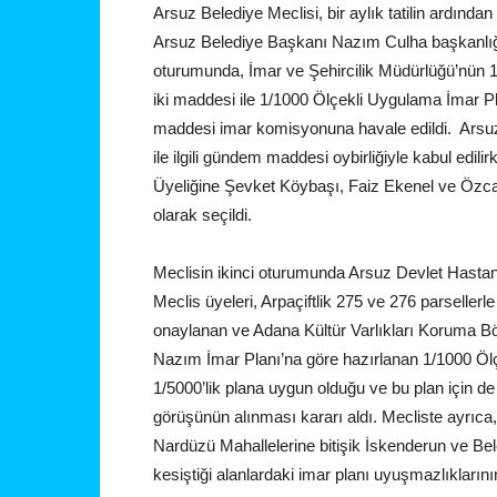
Arsuz Belediye Meclisi, bir aylık tatilin ardından
Arsuz Belediye Başkanı Nazım Culha başkanlığı
oturumunda, İmar ve Şehircilik Müdürlüğü’nün 1/
iki maddesi ile 1/1000 Ölçekli Uygulama İmar Pl
maddesi imar komisyonuna havale edildi. Arsuz 
ile ilgili gündem maddesi oybirliğiyle kabul edil
Üyeliğine Şevket Köybaşı, Faiz Ekenel ve Özca
olarak seçildi.
Meclisin ikinci oturumunda Arsuz Devlet Hastane
Meclis üyeleri, Arpaçiftlik 275 ve 276 parseller
onaylanan ve Adana Kültür Varlıkları Koruma Bö
Nazım İmar Planı’na göre hazırlanan 1/1000 Öl
1/5000’lik plana uygun olduğu ve bu plan için d
görüşünün alınması kararı aldı. Mecliste ayrıc
Nardüzü Mahallelerine bitişik İskenderun ve Bele
kesiştiği alanlardaki imar planı uyuşmazlıklarını