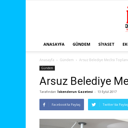
ANASAYFA
GÜNDEM
SIYASET
E
Anasayfa
Gündem
Arsuz Belediye Meclisi Toplan
Gündem
Arsuz Belediye Me
Tarafından
İskenderun Gazetesi
-
13 Eylül 2017
Facebook'ta Paylaş
Twitter'da Payla