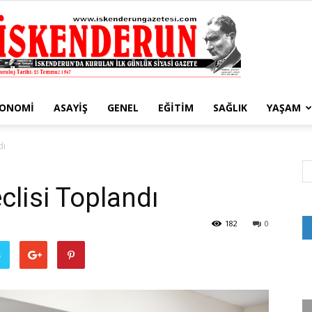
KONOMI
ASAYIŞ
GENEL
EĞITIM
SAĞLIK
YAŞAM
İskenderun
dı
clisi Toplandı
Gazetesi
182
0
ş