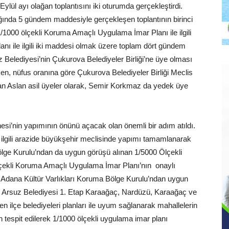
 Eylül ayı olağan toplantısını iki oturumda gerçekleştirdi.
nda 5 gündem maddesiyle gerçekleşen toplantının birinci
1000 ölçekli Koruma Amaçlı Uygulama İmar Planı ile ilgili
anı ile ilgili iki maddesi olmak üzere toplam dört gündem
Belediyesi’nin Çukurova Belediyeler Birliği’ne üye olması
irken, nüfus oranına göre Çukurova Belediyeler Birliği Meclis
n Aslan asil üyeler olarak, Semir Korkmaz da yedek üye
si’nin yapımının önünü açacak olan önemli bir adım atıldı.
le ilgili arazide büyükşehir meclisinde yapımı tamamlanarak
lge Kurulu’ndan da uygun görüşü alınan 1/5000 Ölçekli
çekli Koruma Amaçlı Uygulama İmar Planı’nın onaylı
e Adana Kültür Varlıkları Koruma Bölge Kurulu’ndan uygun
a, Arsuz Belediyesi 1. Etap Karaağaç, Nardüzü, Karaağaç ve
n ilçe belediyeleri planları ile uyum sağlanarak mahallelerin
n tespit edilerek 1/1000 ölçekli uygulama imar planı