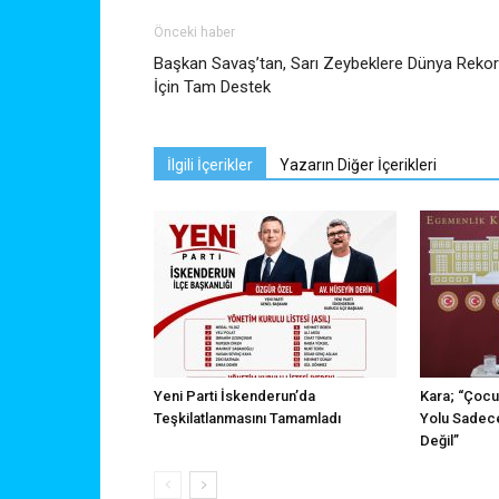
Önceki haber
Başkan Savaş’tan, Sarı Zeybeklere Dünya Reko
İçin Tam Destek
İlgili İçerikler
Yazarın Diğer İçerikleri
Yeni Parti İskenderun’da
Kara; “Çocu
Teşkilatlanmasını Tamamladı
Yolu Sadece
Değil”