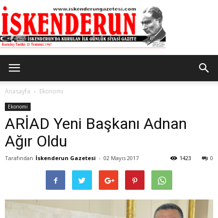
İskenderun
Anasayfa
Ekonomi
Ekonomi
ARİAD Yeni Başkanı Adnan
Gazetesi
Ağır Oldu
Tarafından
İskenderun Gazetesi
-
02 Mayıs 2017
1423
0