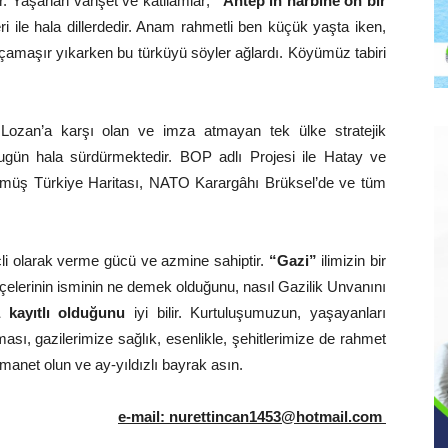
 Yaşanan vahşet ve katliamlar;
“Antep’in harbine on bir
ri ile hala dillerdedir. Anam rahmetli ben küçük yaşta iken,
le çamaşır yıkarken bu türküyü söyler ağlardı. Köyümüz tabiri
 Lozan’a karşı olan ve imza atmayan tek ülke stratejik
gün hala sürdürmektedir. BOP adlı Projesi ile Hatay ve
ünmüş Türkiye Haritası, NATO Karargâhı Brüksel’de ve tüm
çli olarak verme gücü ve azmine sahiptir.
“Gazi”
ilimizin bir
çelerinin isminin ne demek olduğunu, nasıl Gazilik Unvanını
 kayıtlı olduğunu
iyi bilir. Kurtuluşumuzun, yaşayanları
sı, gazilerimize sağlık, esenlikle, şehitlerimize de rahmet
emanet olun ve ay-yıldızlı bayrak asın.
e-mail: nurettincan1453@hotmail.com