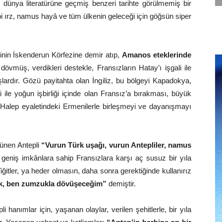
i
dünya literatürüne geçmiş benzeri tarihte görülmemiş bir
i ırz, namus hayâ ve tüm ülkenin geleceği için göğsün siper
inin İskenderun Körfezine demir atıp,
Amanos eteklerinde
övmüş, verdikleri destekle, Fransızların Hatay’ı işgali ile
rdır. Gözü payitahta olan İngiliz, bu bölgeyi Kapadokya,
i ile yoğun işbirliği içinde olan Fransız’a bırakması, büyük
a Halep eyaletindeki Ermenilerle birleşmeyi ve dayanışmayı
şünen Antepli
“Vurun Türk uşağı, vurun Antepliler, namus
geniş imkânlara sahip Fransızlara karşı aç susuz bir yıla
ğitler, ya heder olmasın, daha sonra gerektiğinde kullanırız
k, ben zumzukla dövüşeceğim”
demiştir.
i hanımlar için, yaşanan olaylar, verilen şehitlerle, bir yıla