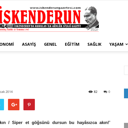
KONOMI
ASAYIŞ
GENEL
EĞITIM
SAĞLIK
YAŞAM
İskenderun
Gazetesi
cak 2014
82
0
ş
kın / Siper et göğsünü dursun bu hayâsızca akın!’