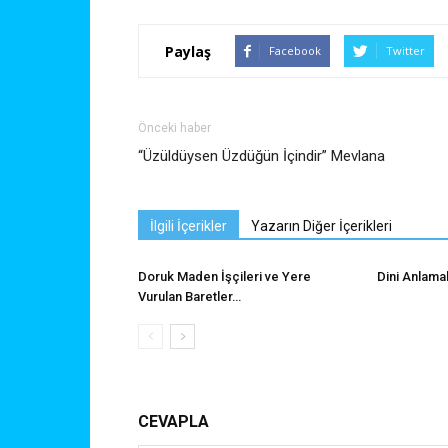
Paylaş
Facebook
Twitter
Önceki haber
“Üzüldüysen Üzdüğün İçindir” Mevlana
İlgili İçerikler
Yazarın Diğer İçerikleri
Doruk Maden İşçileri ve Yere
Dini Anlama
Vurulan Baretler…
CEVAPLA