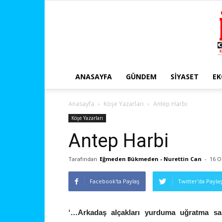
ANASAYFA
GÜNDEM
SIYASET
E
Anasayfa
Köşe Yazarları
Antep Harbi
Köşe Yazarları
Antep Harbi
Tarafından
Eğmeden Bükmeden - Nurettin Can
-
16 O
Facebook'ta Paylaş
Twitter'da Payla
‘…Arkadaş alçakları yurduma uğratma sa