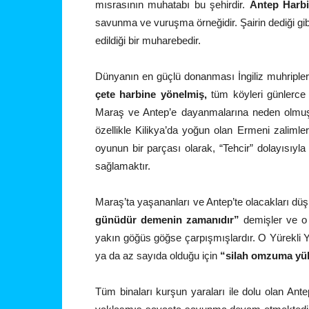
mısrasının muhatabı bu şehirdir.
Antep Harb
savunma ve vuruşma örneğidir. Şairin dediği gib
edildiği bir muharebedir.
Dünyanın en güçlü donanması İngiliz muhripler
çete harbine yönelmiş,
tüm köyleri günlerce d
Maraş ve Antep’e dayanmalarına neden olmuşla
özellikle Kilikya’da yoğun olan Ermeni zalimler
oyunun bir parçası olarak, “Tehcir” dolayısıyl
sağlamaktır.
Maraş’ta yaşananları ve Antep’te olacakları dü
günüdür demenin zamanıdır”
demişler ve o 
yakın göğüs göğse çarpışmışlardır. O Yürekli Yi
ya da az sayıda olduğu için
“silah omzuma yü
Tüm binaları kurşun yaraları ile dolu olan Antepl