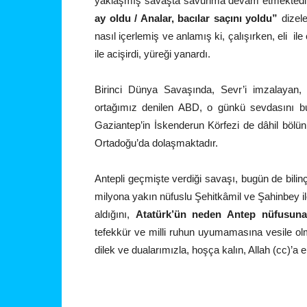
yaklaşmış savaşta savunma devam etmektedir.
ay oldu / Analar, bacılar saçını yoldu”
dizele
nasıl içerlemiş ve anlamış ki, çalışırken, eli i
ile acişirdi, yüreği yanardı.
Birinci Dünya Savaşında, Sevr’i imzalayan,
ortağımız denilen ABD, o günkü sevdasını bu
Gaziantep’in İskenderun Körfezi de dâhil böl
Ortadoğu’da dolaşmaktadır.
Antepli geçmişte verdiği savaşı, bugün de bilin
milyona yakın nüfuslu Şehitkâmil ve Şahinbey il
aldığını,
Atatürk’ün neden Antep nüfusuna
tefekkür ve milli ruhun uyumamasına vesile olma
dilek ve dualarımızla, hoşça kalın, Allah (cc)’a 