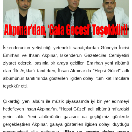
İskenderun’un yetiştirdiği yetenekli sanatçılardan Güneyin İncisi
Emirhan ve İhsan Akpınar, İskenderun Gazeteciler Cemiyetini
ziyaret ederek, basınla bir araya geldiler. Emirhan yeni albümü
olan “İlk Aşklar”ı tanıtırken, İhsan Akpınar’da “Hepsi Güzel” adlı
albümünün tanıtımında gösterilen ilgiden dolayı tüm katılımcılara
teşekkür etti.
Çıkardığı yeni albüm ile müzik piyasasında iyi bir yer edinmeyi
hedefleyen İhsan Akpınar’ın, “Hepsi Güzel” adlı albümü raflardaki
yerini aldı. Yeni albümünün galasını da geçtiğimiz günlerde
gerçekleştiren Akpınar, galaya gösterilen ilgiden dolayı duyduğu
memnuniyeti dile getirerek;
“Bize ve sanata değer veren