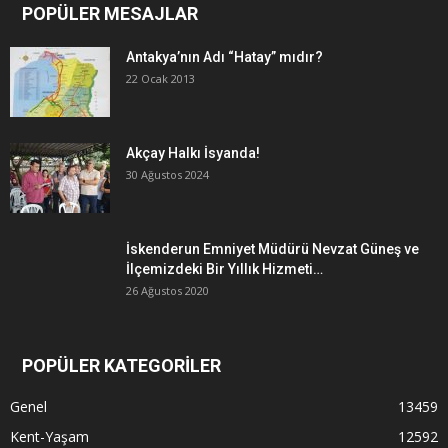
POPÜLER MESAJLAR
Antakya’nın Adı “Hatay” mıdır?
22 Ocak 2013
Akçay Halkı İsyanda!
30 Ağustos 2024
İskenderun Emniyet Müdürü Nevzat Güneş ve
İlçemizdeki Bir Yıllık Hizmeti…
26 Ağustos 2020
POPÜLER KATEGORİLER
Genel
13459
Kent-Yaşam
12592