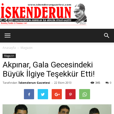
İskenderun
Anasayfa
Magazin
Magazin
Akpınar, Gala Gecesindeki
Gazetesi
Büyük İlgiye Teşekkür Etti!
Tarafından
İskenderun Gazetesi
-
22 Ekim 2013
345
0