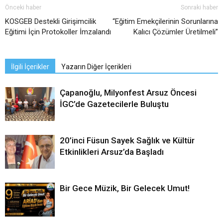
Önceki haber
Sonraki haber
KOSGEB Destekli Girişimcilik
“Eğitim Emekçilerinin Sorunlarına
Eğitimi İçin Protokoller İmzalandı
Kalıcı Çözümler Üretilmeli”
İlgili İçerikler
Yazarın Diğer İçerikleri
Çapanoğlu, Milyonfest Arsuz Öncesi
İGC’de Gazetecilerle Buluştu
20’inci Füsun Sayek Sağlık ve Kültür
Etkinlikleri Arsuz’da Başladı
Bir Gece Müzik, Bir Gelecek Umut!