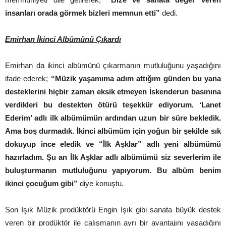
insanları orada görmek bizleri memnun etti”
dedi.
Emirhan İkinci Albümünü Çıkardı
Emirhan da ikinci albümünü çıkarmanın mutluluğunu yaşadığını
ifade ederek;
“Müzik yaşamıma adım attığım günden bu yana
desteklerini hiçbir zaman eksik etmeyen İskenderun basınına
verdikleri bu destekten ötürü teşekkür ediyorum. ‘Lanet
Ederim’ adlı ilk albümümün ardından uzun bir süre bekledik.
Ama boş durmadık. İkinci albümüm için yoğun bir şekilde sık
dokuyup ince eledik ve “İlk Aşklar” adlı yeni albümümü
hazırladım. Şu an İlk Aşklar adlı albümümü siz severlerim ile
buluşturmanın mutluluğunu yapıyorum. Bu albüm benim
ikinci çocuğum gibi”
diye konuştu.
Son Işık Müzik prodüktörü Engin Işık gibi sanata büyük destek
veren bir prodüktör ile çalışmanın ayrı bir avantajını yaşadığını