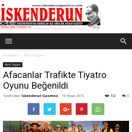
İskenderun
Anasayfa
Kent-Yaşam
Kent-Yaşam
Afacanlar Trafikte Tiyatro
Gazetesi
Oyunu Beğenildi
Tarafından
İskenderun Gazetesi
-
10 Nisan 2015
132
0