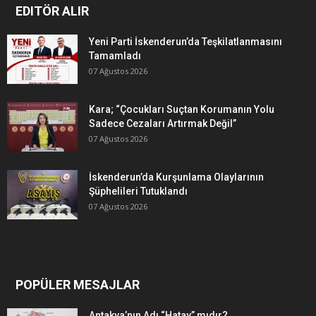
EDITÖR ALIR
Yeni Parti İskenderun’da Teşkilatlanmasını
Tamamladı
07 Ağustos 2026
Kara; “Çocukları Suçtan Korumanın Yolu
Sadece Cezaları Artırmak Değil”
07 Ağustos 2026
İskenderun’da Kurşunlama Olaylarının
Şüphelileri Tutuklandı
07 Ağustos 2026
POPÜLER MESAJLAR
Antakya’nın Adı “Hatay” mıdır?