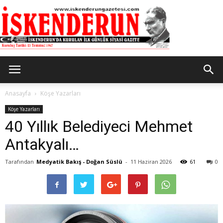
İskenderun
Anasayfa
Köşe Yazarları
Köşe Yazarları
40 Yıllık Belediyeci Mehmet
Gazetesi
Antakyalı…
Tarafından
Medyatik Bakış - Doğan Süslü
-
11 Haziran 2026
61
0