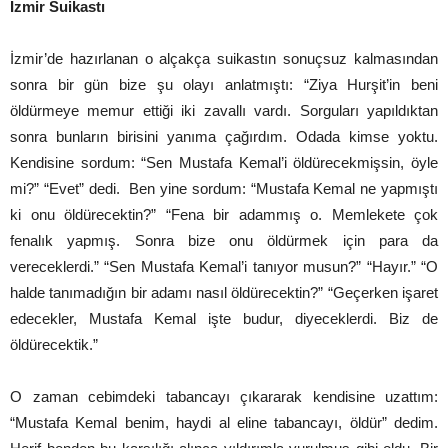
İzmir Suikastı
İzmir’de hazırlanan o alçakça suikastın sonuçsuz kalmasından
sonra bir gün bize şu olayı anlatmıştı: “Ziya Hurşit’in beni
öldürmeye memur ettiği iki zavallı vardı. Sorguları yapıldıktan
sonra bunların birisini yanıma çağırdım. Odada kimse yoktu.
Kendisine sordum: “Sen Mustafa Kemal’i öldürecekmişsin, öyle
mi?” “Evet” dedi. Ben yine sordum: “Mustafa Kemal ne yapmıştı
ki onu öldürecektin?” “Fena bir adammış o. Memlekete çok
fenalık yapmış. Sonra bize onu öldürmek için para da
vereceklerdi.” “Sen Mustafa Kemal’i tanıyor musun?” “Hayır.” “O
halde tanımadığın bir adamı nasıl öldürecektin?” “Geçerken işaret
edecekler, Mustafa Kemal işte budur, diyeceklerdi. Biz de
öldürecektik.”
O zaman cebimdeki tabancayı çıkararak kendisine uzattım:
“Mustafa Kemal benim, haydi al eline tabancayı, öldür” dedim.