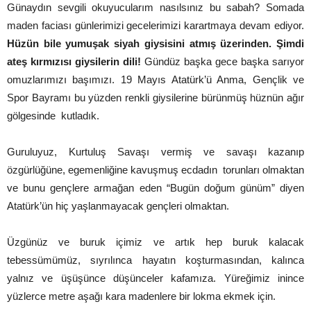
Günaydın sevgili okuyucularım nasılsınız bu sabah? Somada
maden faciası günlerimizi gecelerimizi karartmaya devam ediyor.
Hüzün bile yumuşak siyah giysisini atmış üzerinden. Şimdi
ateş kırmızısı giysilerin dili!
Gündüz başka gece başka sarıyor
omuzlarımızı başımızı. 19 Mayıs Atatürk’ü Anma, Gençlik ve
Spor Bayramı bu yüzden renkli giysilerine bürünmüş hüznün ağır
gölgesinde kutladık.
Guruluyuz, Kurtuluş Savaşı vermiş ve savaşı kazanıp
özgürlüğüne, egemenliğine kavuşmuş ecdadın torunları olmaktan
ve bunu gençlere armağan eden “Bugün doğum günüm” diyen
Atatürk’ün hiç yaşlanmayacak gençleri olmaktan.
Üzgünüz ve buruk içimiz ve artık hep buruk kalacak
tebessümümüz, sıyrılınca hayatın koşturmasından, kalınca
yalnız ve üşüşünce düşünceler kafamıza. Yüreğimiz inince
yüzlerce metre aşağı kara madenlere bir lokma ekmek için.