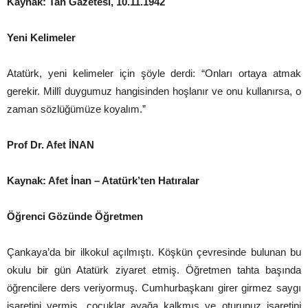
Kaynak: Tan Gazetesi, 10.11.1942
Yeni Kelimeler
Atatürk, yeni kelimeler için şöyle derdi: “Onları ortaya atmak
gerekir. Millî duygumuz hangisinden hoşlanır ve onu kullanırsa, o
zaman sözlüğümüze koyalım.”
Prof Dr. Afet İNAN
Kaynak: Afet İnan – Atatürk’ten Hatıralar
Öğrenci Gözünde Öğretmen
Çankaya’da bir ilkokul açılmıştı. Köşkün çevresinde bulunan bu
okulu bir gün Atatürk ziyaret etmiş. Öğretmen tahta başında
öğrencilere ders veriyormuş. Cumhurbaşkanı girer girmez saygı
işaretini vermiş, çocuklar ayağa kalkmış ve oturunuz işaretini