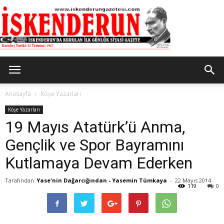
İskenderun
Anasayfa
Köşe Yazarları
Köşe Yazarları
19 Mayıs Atatürk’ü Anma,
Gazetesi
Gençlik ve Spor Bayramını
Kutlamaya Devam Ederken
Tarafından
Yase'nin Dağarcığından - Yasemin Tümkaya
-
22 Mayıs 2014
119
0