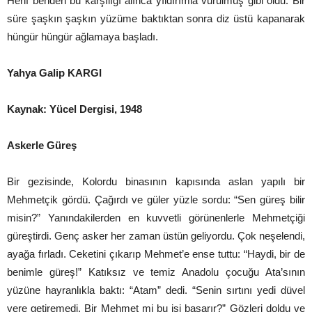
Herif benden bu karşılığı alınca yıldırımla vurulmuş gibi oldu. Bir
süre şaşkın şaşkın yüzüme baktıktan sonra diz üstü kapanarak
hüngür hüngür ağlamaya başladı.
Yahya Galip KARGI
Kaynak: Yücel Dergisi, 1948
Askerle Güreş
Bir gezisinde, Kolordu binasının kapısında aslan yapılı bir
Mehmetçik gördü. Çağırdı ve güler yüzle sordu: “Sen güreş bilir
misin?” Yanındakilerden en kuvvetli görünenlerle Mehmetçiği
güreştirdi. Genç asker her zaman üstün geliyordu. Çok neşelendi,
ayağa fırladı. Ceketini çıkarıp Mehmet’e ense tuttu: “Haydi, bir de
benimle güreş!” Katıksız ve temiz Anadolu çocuğu Ata’sının
yüzüne hayranlıkla baktı: “Atam” dedi. “Senin sırtını yedi düvel
yere getiremedi. Bir Mehmet mi bu işi başarır?” Gözleri doldu ve