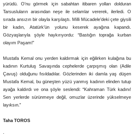
yürüdü. O’nu görmek için sabahtan itibaren yolları dolduran
Tarsusluların arasından neşe ile selamlar vererek, ilerledi. O
sırada ansızın bir olayla karşılaştı. Milli Mücadele’deki çete giysili
bir kadın, Atatürk’ün yolunu keserek ayağına kapandı.
Gözyaşlarıyla şöyle haykırıyordu: “Bastığın toprağa kurban
olayım Paşam!”
Mustafa Kemal onu yerden kaldırmak için eğilirken kulağına bu
kadının Kurtuluş Savaşında cephelerde çarpışmış olan (Adile
Çavuş) olduğunu fısıldadılar. Gözlerinden iki damla yaş düşen
Mustafa Kemal, bu güneşten yüzü yanmış kadının elinden tutup
ayağa kaldırdı ve ona şöyle seslendi: “Kahraman Türk kadını!
Sen yerlerde sürünmeye değil, omuzlar üzerinde yükselmeye
layıksın.”
Taha TOROS