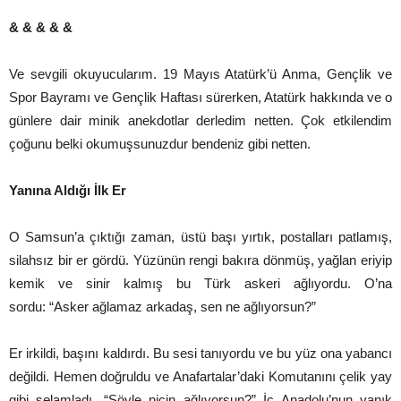
& & & & &
Ve sevgili okuyucularım. 19 Mayıs Atatürk’ü Anma, Gençlik ve
Spor Bayramı ve Gençlik Haftası sürerken, Atatürk hakkında ve o
günlere dair minik anekdotlar derledim netten. Çok etkilendim
çoğunu belki okumuşsunuzdur bendeniz gibi netten.
Yanına Aldığı İlk Er
O Samsun’a çıktığı zaman, üstü başı yırtık, postalları patlamış,
silahsız bir er gördü. Yüzünün rengi bakıra dönmüş, yağlan eriyip
kemik ve sinir kalmış bu Türk askeri ağlıyordu. O’na
sordu: “Asker ağlamaz arkadaş, sen ne ağlıyorsun?”
Er irkildi, başını kaldırdı. Bu sesi tanıyordu ve bu yüz ona yabancı
değildi. Hemen doğruldu ve Anafartalar’daki Komutanını çelik yay
gibi selamladı. “Söyle niçin ağlıyorsun?” İç Anadolu’nun yanık