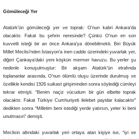
Gömüleceği Yer
Atatürk’ün gömüleceği yer ve toprak: O’nun kabri Ankara’da
olacaktır. Fakat bu şehrin neresinde? Çünkü O’nun en son
kuvvetli isteği bir an önce Ankara’ya dönebilmekti. Biri Büyük
Millet Meclisi’nden İstasyon’a inen cadde üzerindeki yuvarlak yer,
diğeri Çankaya’daki yeni köşkün mermer havuzu. Bu yerler şu
nedenle konuşulmuştur: Bir akşam Atatürk’ün etrafında
toplananlar arasında, O’nun ölümlü oluşu üzerinde durulmuş ve
özellikle kendisi 1926 suikast girişiminden sonra söylediği cümleyi
tekrar etmişti. “Benim naçiz vücudum bir gün elbette toprak
olacaktır. Fakat Türkiye Cumhuriyeti ilelebet payidar kalacaktır”
dedikten sonra “Milletim beni istediği yerde yatırsın, yeter ki beni
unutmasın” demişti.
Meclisin altındaki yuvarlak yeri ortaya atan kişiye ise, “iyi ve