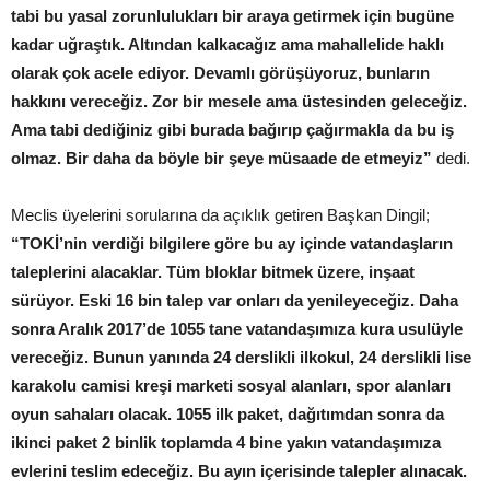
tabi bu yasal zorunlulukları bir araya getirmek için bugüne
kadar uğraştık. Altından kalkacağız ama mahallelide haklı
olarak çok acele ediyor. Devamlı görüşüyoruz, bunların
hakkını vereceğiz. Zor bir mesele ama üstesinden geleceğiz.
Ama tabi dediğiniz gibi burada bağırıp çağırmakla da bu iş
olmaz. Bir daha da böyle bir şeye müsaade de etmeyiz”
dedi.
Meclis üyelerini sorularına da açıklık getiren Başkan Dingil;
“TOKİ’nin verdiği bilgilere göre bu ay içinde vatandaşların
taleplerini alacaklar. Tüm bloklar bitmek üzere, inşaat
sürüyor. Eski 16 bin talep var onları da yenileyeceğiz. Daha
sonra Aralık 2017’de 1055 tane vatandaşımıza kura usulüyle
vereceğiz. Bunun yanında 24 derslikli ilkokul, 24 derslikli lise
karakolu camisi kreşi marketi sosyal alanları, spor alanları
oyun sahaları olacak. 1055 ilk paket, dağıtımdan sonra da
ikinci paket 2 binlik toplamda 4 bine yakın vatandaşımıza
evlerini teslim edeceğiz. Bu ayın içerisinde talepler alınacak.