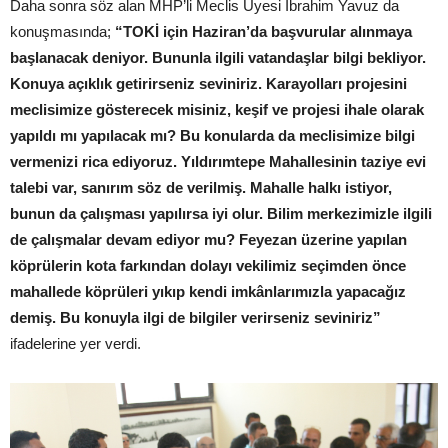
Daha sonra söz alan MHP’li Meclis Üyesi İbrahim Yavuz da
konuşmasında;
“TOKİ için Haziran’da başvurular alınmaya
başlanacak deniyor. Bununla ilgili vatandaşlar bilgi bekliyor.
Konuya açıklık getirirseniz seviniriz. Karayolları projesini
meclisimize gösterecek misiniz, keşif ve projesi ihale olarak
yapıldı mı yapılacak mı? Bu konularda da meclisimize bilgi
vermenizi rica ediyoruz. Yıldırımtepe Mahallesinin taziye evi
talebi var, sanırım söz de verilmiş. Mahalle halkı istiyor,
bunun da çalışması yapılırsa iyi olur. Bilim merkezimizle ilgili
de çalışmalar devam ediyor mu? Feyezan üzerine yapılan
köprülerin kota farkından dolayı vekilimiz seçimden önce
mahallede köprüleri yıkıp kendi imkânlarımızla yapacağız
demiş. Bu konuyla ilgi de bilgiler verirseniz seviniriz”
ifadelerine yer verdi.