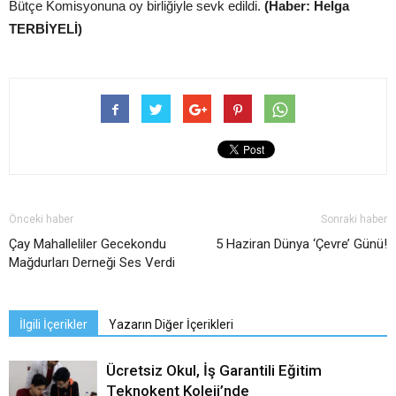
Bütçe Komisyonuna oy birliğiyle sevk edildi.
(Haber: Helga
TERBİYELİ)
Önceki haber
Sonraki haber
Çay Mahalleliler Gecekondu
5 Haziran Dünya ‘Çevre’ Günü!
Mağdurları Derneği Ses Verdi
İlgili İçerikler
Yazarın Diğer İçerikleri
Ücretsiz Okul, İş Garantili Eğitim
Teknokent Koleji’nde