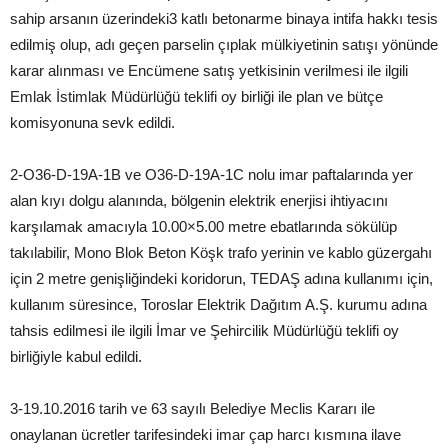
sahip arsanın üzerindeki3 katlı betonarme binaya intifa hakkı tesis
edilmiş olup, adı geçen parselin çıplak mülkiyetinin satışı yönünde
karar alınması ve Encümene satış yetkisinin verilmesi ile ilgili
Emlak İstimlak Müdürlüğü teklifi oy birliği ile plan ve bütçe
komisyonuna sevk edildi.
2-O36-D-19A-1B ve O36-D-19A-1C nolu imar paftalarında yer
alan kıyı dolgu alanında, bölgenin elektrik enerjisi ihtiyacını
karşılamak amacıyla 10.00×5.00 metre ebatlarında sökülüp
takılabilir, Mono Blok Beton Köşk trafo yerinin ve kablo güzergahı
için 2 metre genişliğindeki koridorun, TEDAŞ adına kullanımı için,
kullanım süresince, Toroslar Elektrik Dağıtım A.Ş. kurumu adına
tahsis edilmesi ile ilgili İmar ve Şehircilik Müdürlüğü teklifi oy
birliğiyle kabul edildi.
3-19.10.2016 tarih ve 63 sayılı Belediye Meclis Kararı ile
onaylanan ücretler tarifesindeki imar çap harcı kısmına ilave