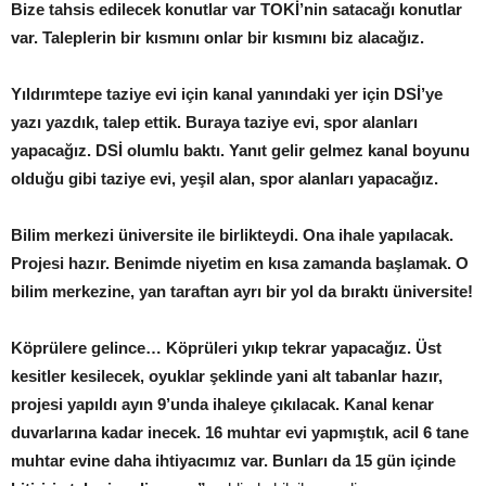
Bize tahsis edilecek konutlar var TOKİ’nin satacağı konutlar
var. Taleplerin bir kısmını onlar bir kısmını biz alacağız.
Yıldırımtepe taziye evi için kanal yanındaki yer için DSİ’ye
yazı yazdık, talep ettik. Buraya taziye evi, spor alanları
yapacağız. DSİ olumlu baktı. Yanıt gelir gelmez kanal boyunu
olduğu gibi taziye evi, yeşil alan, spor alanları yapacağız.
Bilim merkezi üniversite ile birlikteydi. Ona ihale yapılacak.
Projesi hazır. Benimde niyetim en kısa zamanda başlamak. O
bilim merkezine, yan taraftan ayrı bir yol da bıraktı üniversite!
Köprülere gelince… Köprüleri yıkıp tekrar yapacağız. Üst
kesitler kesilecek, oyuklar şeklinde yani alt tabanlar hazır,
projesi yapıldı ayın 9’unda ihaleye çıkılacak. Kanal kenar
duvarlarına kadar inecek. 16 muhtar evi yapmıştık, acil 6 tane
muhtar evine daha ihtiyacımız var. Bunları da 15 gün içinde