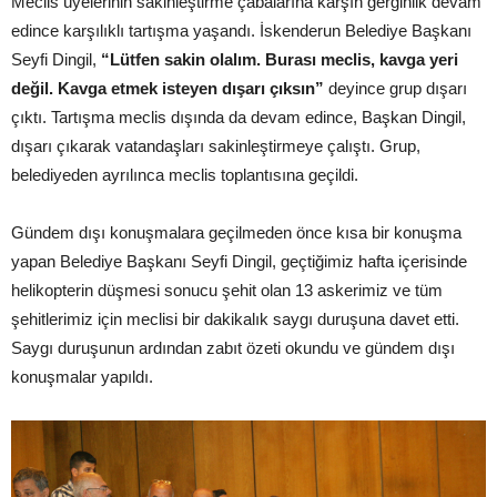
Meclis üyelerinin sakinleştirme çabalarına karşın gerginlik devam
edince karşılıklı tartışma yaşandı. İskenderun Belediye Başkanı
Seyfi Dingil,
“Lütfen sakin olalım. Burası meclis, kavga yeri
değil. Kavga etmek isteyen dışarı çıksın”
deyince grup dışarı
çıktı. Tartışma meclis dışında da devam edince, Başkan Dingil,
dışarı çıkarak vatandaşları sakinleştirmeye çalıştı. Grup,
belediyeden ayrılınca meclis toplantısına geçildi.
Gündem dışı konuşmalara geçilmeden önce kısa bir konuşma
yapan Belediye Başkanı Seyfi Dingil, geçtiğimiz hafta içerisinde
helikopterin düşmesi sonucu şehit olan 13 askerimiz ve tüm
şehitlerimiz için meclisi bir dakikalık saygı duruşuna davet etti.
Saygı duruşunun ardından zabıt özeti okundu ve gündem dışı
konuşmalar yapıldı.