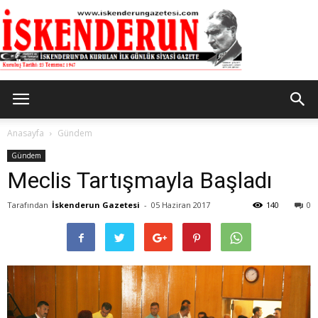
İskenderun
Anasayfa
Gündem
Gündem
Meclis Tartışmayla Başladı
Gazetesi
Tarafından
İskenderun Gazetesi
-
05 Haziran 2017
140
0