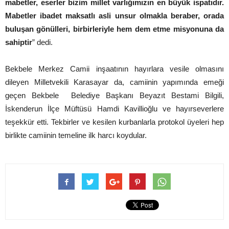
mabetler, eserler bizim millet varlığımızın en büyük ispatıdır.
Mabetler ibadet maksatlı asli unsur olmakla beraber, orada
buluşan gönülleri, birbirleriyle hem dem etme misyonuna da
sahiptir
” dedi.
Bekbele Merkez Camii inşaatının hayırlara vesile olmasını
dileyen Milletvekili Karasayar da, camiinin yapımında emeği
geçen Bekbele Belediye Başkanı Beyazıt Bestami Bilgili,
İskenderun İlçe Müftüsü Hamdi Kavillioğlu ve hayırseverlere
teşekkür etti. Tekbirler ve kesilen kurbanlarla protokol üyeleri hep
birlikte camiinin temeline ilk harcı koydular.