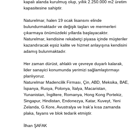
kapalı alanda kurulmuş olup, yıllık 2.250.000 m2 üretim
kapasitesine sahiptir.
Naturelmar, halen 19 ocak lisansını elinde
bulundurmaktadır ve değişik taşları ve mermerleri
çıkarmaya önümüzdeki yıllarda başlayacaktır.
Naturelmar, kendisine rekabetçi piyasa içinde müşteriler
kazandıracak eşsiz kalite ve hizmet anlayışına kendisini
adamış bulunmaktadır.
Her zaman dürüst, ahlaklı ve çevreye duyarlı kalarak,
lider sanayici konumunda yerimizi sağlamlaştırmayı
planlıyoruz.
Naturelmar Madencilik Firması, Çin, ABD, Meksika, BAE,
İspanya, Rusya, Polonya, İtalya, Macaristan,
Yunanistan, İngiltere, Romanya, Hong Kong Portekiz,
Singapur, Hindistan, Endonezya, Katar, Kuveyt, Yeni
Zelanda, G.Kore, Avustralya ve Irak’a kısa zamanda
plaka, fayans ve blok tedarik etmiştir.
İlhan ŞAFAK