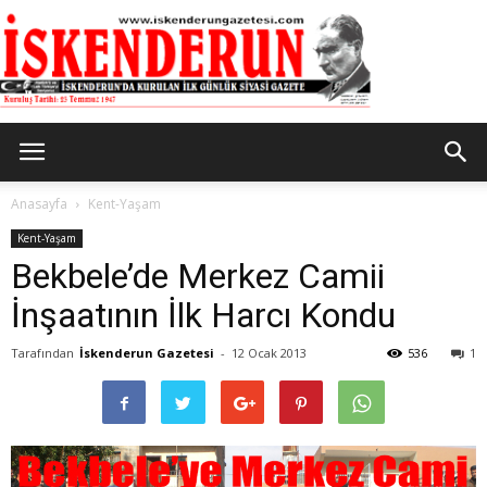
İskenderun
Anasayfa
Kent-Yaşam
Kent-Yaşam
Bekbele’de Merkez Camii
Gazetesi
İnşaatının İlk Harcı Kondu
Tarafından
İskenderun Gazetesi
-
12 Ocak 2013
536
1