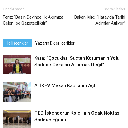
Önceki haber
Sonraki haber
Feriz; “Basın Deyince İlk Aklımıza
Bakan Kılıç; “Hatay’da Tarihi
Gelen İse Gazeteciliktir”
Adımlar Atılıyor”
İlgili İçerikler
Yazarın Diğer İçerikleri
Kara; “Çocukları Suçtan Korumanın Yolu
Sadece Cezaları Artırmak Değil”
ALİKEV Mekan Kapılarını Açtı
TED İskenderun Koleji’nin Odak Noktası
Sadece Eğitim!