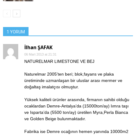
1 YORUM
İlhan ŞAFAK
06 Mart 2013 at 21:31
NATURELMAR LIMESTONE VE BEJ
Naturelmar 2005’ten beri; blok,fayans ve plaka
üretiminde uzmanlaşan bir uluslar arası mermer ve
doğaltaş imalatçısı olmuştur.
Yüksek kaliteli ürünler arasında, firmanın sahibi olduğu
ocaklardan Demre-Antalya’da (15000ton/ay) lımra taşı
ve Isparta’da (5500 ton/ay) üretilen Myra,Perla Bianca
ve Golden Beige bulunmaktadır.
Fabrika ise Demre ocağının hemen yanında 10000m2