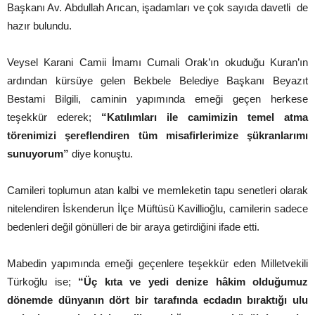
Başkanı Av. Abdullah Arıcan, işadamları ve çok sayıda davetli de
hazır bulundu.
Veysel Karani Camii İmamı Cumali Orak’ın okuduğu Kuran’ın
ardından kürsüye gelen Bekbele Belediye Başkanı Beyazıt
Bestami Bilgili, caminin yapımında emeği geçen herkese
teşekkür ederek;
“Katılımları ile camimizin temel atma
törenimizi şereflendiren tüm misafirlerimize şükranlarımı
sunuyorum”
diye konuştu.
Camileri toplumun atan kalbi ve memleketin tapu senetleri olarak
nitelendiren İskenderun İlçe Müftüsü Kavillioğlu, camilerin sadece
bedenleri değil gönülleri de bir araya getirdiğini ifade etti.
Mabedin yapımında emeği geçenlere teşekkür eden Milletvekili
Türkoğlu ise;
“Üç kıta ve yedi denize hâkim olduğumuz
dönemde dünyanın dört bir tarafında ecdadın bıraktığı ulu