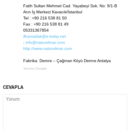
Fatih Sultan Mehmet Cad. Yayabeyi Sok. No: 9/1-B
Arın İş Merkezi Kavacık/İstanbul
Tel : +90 216 538 81 50
Fax : +90 216 538 81 49
05331367854
ilhansafak@e-kolay.net
:
info@naturelmar.com
http://www.naturelmar.com
Fabrika: Demre – Çağman Köyü Demre Antalya
Yorumu Cevapla
CEVAPLA