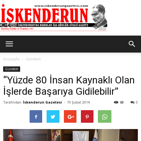
İskenderun
Anasayfa
Gündem
Gündem
“Yüzde 80 İnsan Kaynaklı Olan
Gazetesi
İşlerde Başarıya Gidilebilir”
Tarafından
İskenderun Gazetesi
-
19 Şubat 2014
68
0