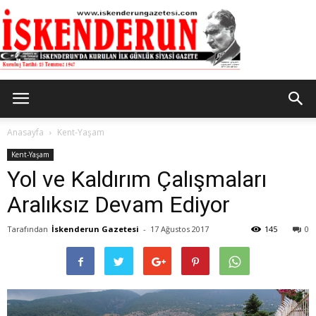
İskenderun
Anasayfa
Kent-Yaşam
Kent-Yaşam
Yol ve Kaldırım Çalışmaları
Gazetesi
Aralıksız Devam Ediyor
Tarafından
İskenderun Gazetesi
-
17 Ağustos 2017
145
0