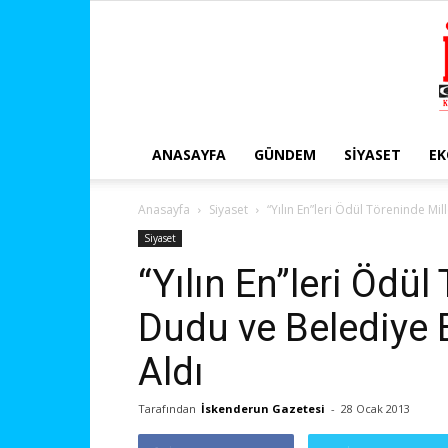
ANASAYFA
GÜNDEM
SIYASET
E
Anasayfa
Siyaset
“Yılın En”leri Ödül Töreninde Mi
Siyaset
“Yılın En”leri Ödül
Dudu ve Belediye 
Aldı
Tarafından
İskenderun Gazetesi
-
28 Ocak 2013