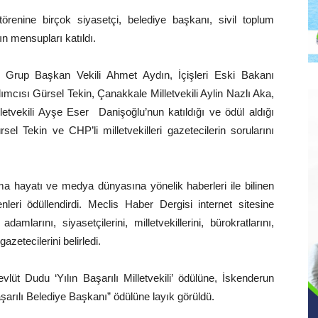
törenine birçok siyasetçi, belediye başkanı, sivil toplum
sın mensupları katıldı.
up Başkan Vekili Ahmet Aydın, İçişleri Eski Bakanı
cısı Gürsel Tekin, Çanakkale Milletvekili Aylin Nazlı Aka,
lletvekili Ayşe Eser Danişoğlu’nun katıldığı ve ödül aldığı
 Tekin ve CHP’li milletvekilleri gazetecilerin sorularını
ışma hayatı ve medya dünyasına yönelik haberleri ile bilinen
leri ödüllendirdi. Meclis Haber Dergisi internet sitesine
damlarını, siyasetçilerini, milletvekillerini, bürokratlarını,
azetecilerini belirledi.
lüt Dudu ‘Yılın Başarılı Milletvekili’ ödülüne, İskenderun
şarılı Belediye Başkanı” ödülüne layık görüldü.