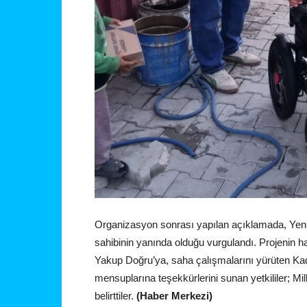
Organizasyon sonrası yapılan açıklamada, Yeni
sahibinin yanında olduğu vurgulandı. Projenin h
Yakup Doğru’ya, saha çalışmalarını yürüten Kadın
mensuplarına teşekkürlerini sunan yetkililer; Mi
belirttiler.
(Haber Merkezi)