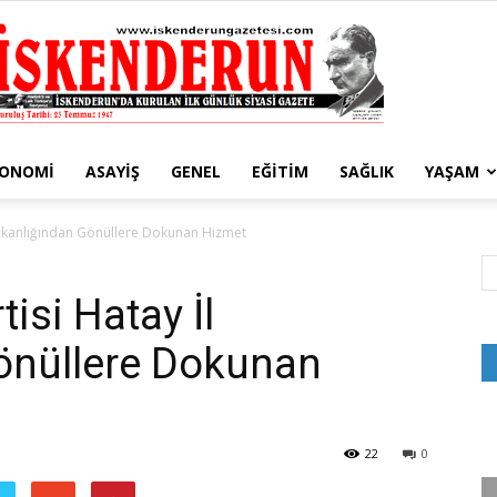
KONOMI
ASAYIŞ
GENEL
EĞITIM
SAĞLIK
YAŞAM
İskenderun
aşkanlığından Gönüllere Dokunan Hizmet
isi Hatay İl
önüllere Dokunan
Gazetesi
22
0