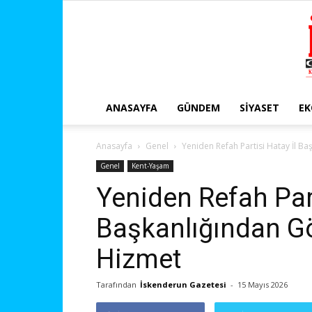
ANASAYFA
GÜNDEM
SIYASET
E
Anasayfa
Genel
Yeniden Refah Partisi Hatay İl B
Genel
Kent-Yaşam
Yeniden Refah Part
Başkanlığından G
Hizmet
Tarafından
İskenderun Gazetesi
-
15 Mayıs 2026