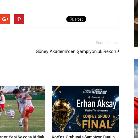
Sonraki haber
Güney Akademi’den Şampiyonluk Rekoru!
por Yeni Sezona İddialı
Körfez Grubunda Şampiyon Bugün