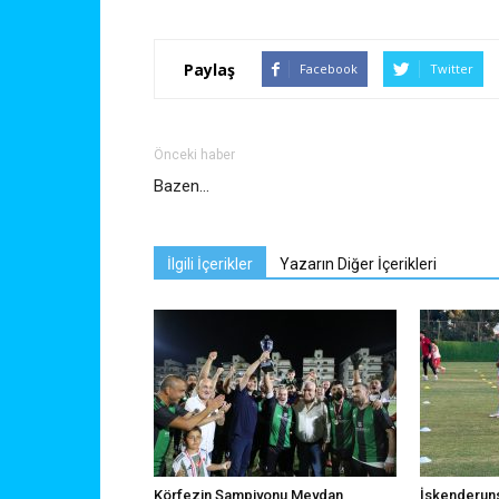
Paylaş
Facebook
Twitter
Önceki haber
Bazen…
İlgili İçerikler
Yazarın Diğer İçerikleri
Körfezin Şampiyonu Meydan
İskenderuns