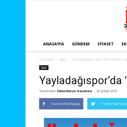
ANASAYFA
GÜNDEM
SIYASET
E
Anasayfa
Spor
Yayladağıspor’da ‘Yanlı Hakem’ İsy
Spor
Yayladağıspor’da ‘
Tarafından
İskenderun Gazetesi
-
20 Şubat 2013
Facebook'ta Paylaş
Twitter'da Payla