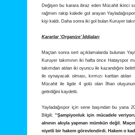
Değişen bu karara itiraz eden Mücahit ikinci sa
rağmen rakip kalede gol arayan Yayladağıspor 
kişi kaldı. Daha sonra iki gol bulan Kuruyer takı
Kararlar ‘Organize’ İddiaları
Maçtan sonra sert açıklamalarda bulunan Yayl
Kuruyer takımının iki hafta önce Hatayspor m
takımdan atılan iki oyuncu ile kazandığını belir
ile oynayacak olması, kırmızı karttan atılan
Mücahit ile ligde 4 golü olan İlhan oluşunun
getirdiğini kaydetti.
Yayladağıspor için sene başından bu yana 20
Bilgili;
“Şampiyonluk için mücadele veriyoru
alnının akıyla yapman mümkün değil. Maçı
niyetli bir hakem görevlendirdi. Hakem o kad