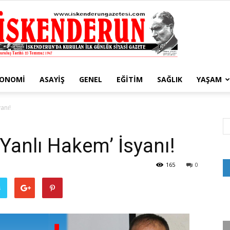
KONOMI
ASAYIŞ
GENEL
EĞITIM
SAĞLIK
YAŞAM
İskenderun
anı!
Yanlı Hakem’ İsyanı!
Gazetesi
165
0
ş