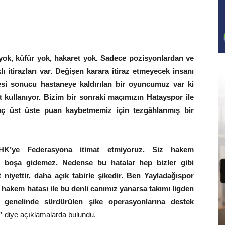
t yok, küfür yok, hakaret yok. Sadece pozisyonlardan ve
 itirazları var. Değişen karara itiraz etmeyecek insanı
esi sonucu hastaneye kaldırılan bir oyuncumuz var ki
t kullanıyor. Bizim bir sonraki maçımızın Hatayspor ile
 üst üste puan kaybetmemiz için tezgâhlanmış bir
HK’ye Federasyona itimat etmiyoruz. Siz hakem
 boşa gidemez. Nedense bu hatalar hep bizler gibi
 niyettir, daha açık tabirle şikedir. Ben Yayladağıspor
 hakem hatası ile bu denli canımız yanarsa takımı ligden
 genelinde sürdürülen şike operasyonlarına destek
”
diye açıklamalarda bulundu.