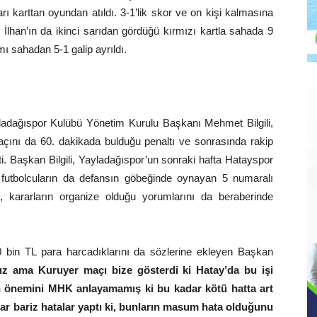
rı karttan oyundan atıldı. 3-1’lik skor ve on kişi kalmasına
İlhan’ın da ikinci sarıdan gördüğü kırmızı kartla sahada 9
mı sahadan 5-1 galip ayrıldı.
adağıspor Kulübü Yönetim Kurulu Başkanı Mehmet Bilgili,
açını da 60. dakikada bulduğu penaltı ve sonrasında rakip
tti. Başkan Bilgili, Yayladağıspor’un sonraki hafta Hatayspor
 futbolcuların da defansın göbeğinde oynayan 5 numaralı
, kararların organize olduğu yorumlarını da beraberinde
 bin TL para harcadıklarını da sözlerine ekleyen Başkan
z ama Kuruyer maçı bize gösterdi ki Hatay’da bu işi
n önemini MHK anlayamamış ki bu kadar kötü hatta art
ar bariz hatalar yaptı ki, bunların masum hata olduğunu