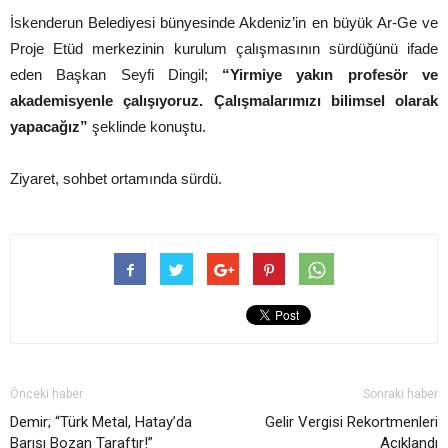
İskenderun Belediyesi bünyesinde Akdeniz’in en büyük Ar-Ge ve
Proje Etüd merkezinin kurulum çalışmasının sürdüğünü ifade
eden Başkan Seyfi Dingil;
“Yirmiye yakın profesör ve
akademisyenle çalışıyoruz. Çalışmalarımızı bilimsel olarak
yapacağız”
şeklinde konuştu.
Ziyaret, sohbet ortamında sürdü.
Önceki haber
Sonraki haber
Demir; “Türk Metal, Hatay’da
Gelir Vergisi Rekortmenleri
Barışı Bozan Taraftır!”
Açıklandı