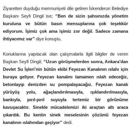
Ziyaretten duyduğu memnuniyeti dile getiren İskenderun Belediye
Başkanı Seyfi Dingil ise;
“Ben de sizin şahsınızda yönetim
kuruluna ve bütün basın mensuplarına çok teşekkür
ediyorum. İşimiz çok ama işimiz zor değil. Sadece zamana
ihtiyacımız var”
diye konuştu.
Konuklarına yapılacak olan çalışmalarla ilgili bilgiler de veren
Başkan Seyfi Dingil;
“Uzun görüşmelerden sonra, Ankara’dan
Devlet Su İşleri’nin bütün ekibi Feyezan Kanalının ıslahı için
buraya geliyor. Feyezan kanalını tamamen ıslah edeceğiz,
betonlayıp denizden su pompalayacağız. Feyezan kanalı
yürüyüş yolu, ağaçlandırılmasıyla, ışıklandırılmasıyla,
bankıyla, pırıl-pırıl suyuyla tertemiz bir görünüme
kavuşacaktır. Sinekle mücadelemizi iki araçtan altı araca
çıkardık. Bu kentin sinek meselesinin çözümü feyezan
kanalının ıslahından geçiyor”
dedi.