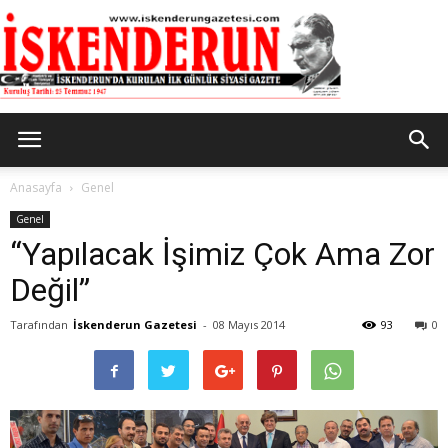
İskenderun
Anasayfa
Genel
Genel
“Yapılacak İşimiz Çok Ama Zor
Gazetesi
Değil”
Tarafından
İskenderun Gazetesi
-
08 Mayıs 2014
93
0