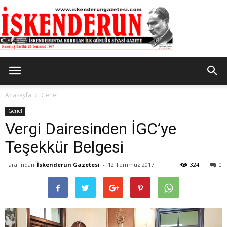
İskenderun
Anasayfa
Genel
Genel
Vergi Dairesinden İGC’ye
Gazetesi
Teşekkür Belgesi
Tarafından
İskenderun Gazetesi
-
12 Temmuz 2017
324
0