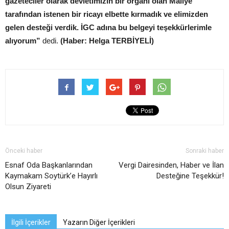
gazeteciler olarak devletimizin bir organı olan Maliye
tarafından istenen bir ricayı elbette kırmadık ve elimizden
gelen desteği verdik. İGC adına bu belgeyi teşekkürlerimle
alıyorum”
dedi.
(Haber: Helga TERBİYELİ)
Önceki haber
Sonraki haber
Esnaf Oda Başkanlarından
Vergi Dairesinden, Haber ve İlan
Kaymakam Soytürk’e Hayırlı
Desteğine Teşekkür!
Olsun Ziyareti
İlgili İçerikler
Yazarın Diğer İçerikleri