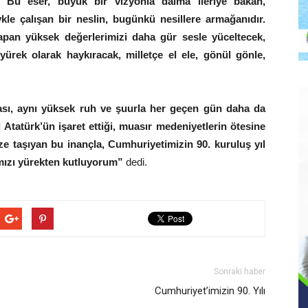
;
“Bu eser, büyük bir vizyonla daima ileriye bakan,
le çalışan bir neslin, bugünkü nesillere armağanıdır.
yapan yüksek değerlerimizi daha gür sesle yüceltecek,
rek olarak haykıracak, milletçe el ele, gönül gönle,
rası, aynı yüksek ruh ve şuurla her geçen gün daha da
Atatürk’ün işaret ettiği, muasır medeniyetlerin ötesine
ize taşıyan bu inançla, Cumhuriyetimizin 90. kuruluş yıl
ızı yürekten kutluyorum”
dedi.
Sonraki haber
Cumhuriyet’imizin 90. Yılı