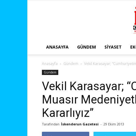
ANASAYFA
GÜNDEM
SIYASET
E
Anasayfa
Gündem
Vekil Karasayar; “Cumhuriyetim
Gündem
Vekil Karasayar; “
Muasır Medeniyetl
Kararlıyız”
Tarafından
İskenderun Gazetesi
-
29 Ekim 2013