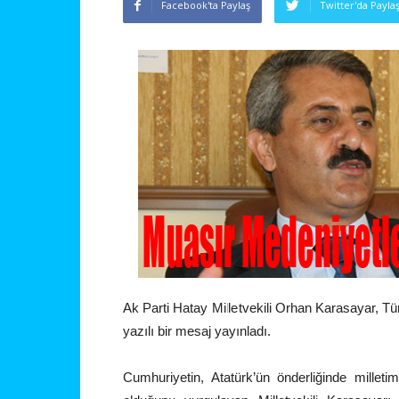
Facebook'ta Paylaş
Twitter'da Payla
Ak Parti Hatay Milletvekili Orhan Karasayar, T
yazılı bir mesaj yayınladı.
Cumhuriyetin, Atatürk’ün önderliğinde millet