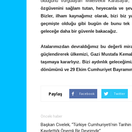
olduğunu vurgulayan Milletvekili Karasayar
özgüvenini sağlam tutan, heyecanla ve şevk
Bizler, ilham kaynağımız olarak, bizi biz 
geçmişte olduğu gibi bugün de bunu tek yü
geleceğe daha bir güvenle bakacağız.
Atalarımızdan devraldığımız bu değerli mi
güçlendirerek ülkemizi, Gazi Mustafa Kemal 
taşımaya kararlıyız. Bizi aydınlık geleceğim
dönümünü ve 29 Ekim Cumhuriyet Bayramım
Paylaş
Facebook
Twitter
Önceki haber
Başkan Civelek; “Türkiye Cumhuriyeti’nin Tarihin
Kaydettiği Önemli Bir Devrimdir”