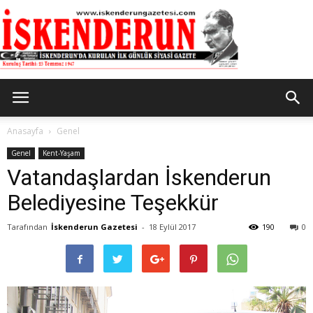
İskenderun
Anasayfa
Genel
Genel
Kent-Yaşam
Vatandaşlardan İskenderun
Gazetesi
Belediyesine Teşekkür
Tarafından
İskenderun Gazetesi
-
18 Eylül 2017
190
0