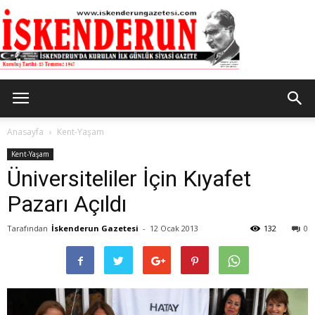
İskenderun
Anasayfa
Kent-Yaşam
Kent-Yaşam
Üniversiteliler İçin Kıyafet
Gazetesi
Pazarı Açıldı
Tarafından
İskenderun Gazetesi
-
12 Ocak 2013
132
0