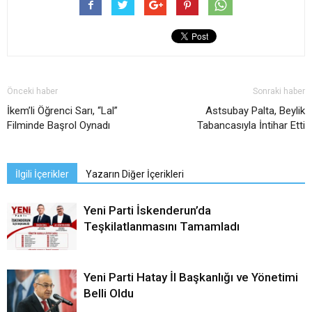
Önceki haber
Sonraki haber
İkem’li Öğrenci Sarı, “Lal”
Astsubay Palta, Beylik
Filminde Başrol Oynadı
Tabancasıyla İntihar Etti
İlgili İçerikler
Yazarın Diğer İçerikleri
Yeni Parti İskenderun’da
Teşkilatlanmasını Tamamladı
Yeni Parti Hatay İl Başkanlığı ve Yönetimi
Belli Oldu