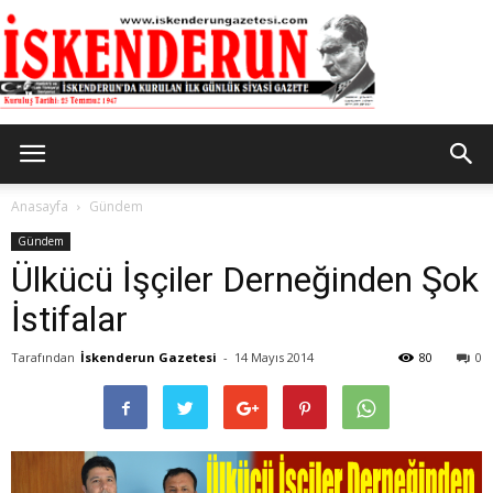
İskenderun
Anasayfa
Gündem
Gündem
Ülkücü İşçiler Derneğinden Şok
Gazetesi
İstifalar
Tarafından
İskenderun Gazetesi
-
14 Mayıs 2014
80
0