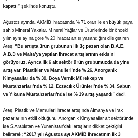
kapattı”
şeklinde konuştu.
Ağustos ayında, AKMİB ihracatında % 71 oran ile en büyük paya
sahip Mineral Yakıtlar, Mineral Yağlar ve Ürünlerinde bir önceki
yılın aynı ayına göre % 20 ihracat artışı yaşandığını dile getiren
Ateş;
“Bu artışta ürün grubunun ilk üç pazarı olan B.A.E,
A.B.D ve Malta’ya yapılan ihracat artışlarının etkisini
görüyoruz. Ayrıca ilk 6 alt sektör ürün grubumuzda da yine
artış var. Plastikler ve Mamulleri’nde % 26, Anorganik
Kimyasallar da % 39, Boya Vernik Mürekkep ve
Müstahzarları’nda % 12, Eczacılık Ürünleri’nde % 34, Sabun
ve Yıkama Müstahzarları’nda ise % 19 artış yaşandı”
dedi.
Ateş, Plastik ve Mamulleri ihracat artışında Almanya ve Irak
pazarlarının etkili olduğunu, Anorganik Kimyasallar alt sektöründe
ise S.Arabistan ve Yunanistan’daki artışların dikkat çektiğini
belirterek;
“2017 yılı Ağustos ayı AKMİB ihracatının ilk 3