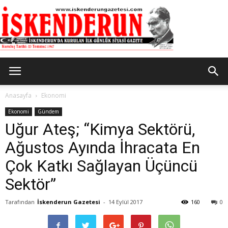
İskenderun
Anasayfa
Ekonomi
Ekonomi
Gündem
Uğur Ateş; “Kimya Sektörü,
Gazetesi
Ağustos Ayında İhracata En
Çok Katkı Sağlayan Üçüncü
Sektör”
Tarafından
İskenderun Gazetesi
-
14 Eylül 2017
160
0