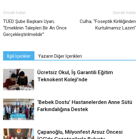
Önceki haber
Sonraki haber
TÜED Şube Başkanı Uyan;
Culha; “Foseptik Kirliliğinden
“Emeklinin Talepleri Bir An Önce
Kurtulmamız Lazım”
Gerçekleştirilmelidir”
İlgili İçerikler
Yazarın Diğer İçerikleri
Ücretsiz Okul, İş Garantili Eğitim
Teknokent Koleji’nde
‘Bebek Dostu’ Hastanelerden Anne Sütü
Farkındalığına Destek
Çapanoğlu, Milyonfest Arsuz Öncesi
İGC’de Gazetecilerle Buluştu