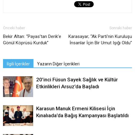
Önceki haber
Sonraki haber
Bekir Altan: “Payas’tan Derik’e
Karasayar; “Ak Parti’nin Kuruluşu
Gönül Köprüsü Kurduk”
İnsanlar İçin Bir Umut Işığı Oldu”
İlgili İçerikler
Yazarın Diğer İçerikleri
20’inci Füsun Sayek Sağlık ve Kültür
Etkinlikleri Arsuz’da Başladı
Karasun Manuk Ermeni Kilisesi İçin
Kınalıada’da Bağış Kampanyası Başlatıldı