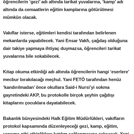
öğrencilerin ‘gezi’ adı altında tarikat yuvalarına, ‘kamp’ adı
altında da cemaatlerin eğitim kamplarına götürülmesi
mümkün olacak.
Vakıflar isterse, eğitimleri kendisi tarafından belirlenen
mekanlarda yapabilecek. Yani Ensar Vakfı, çağdaş olduğuna
dair takiye yapmaya ihtiyaç duymazsa, öğrencileri tarikat
yuvalarına bile sokabilecek.
Kitap okuma etkinliği adı altında öğrencilerin hangi ‘eserlere’
mecbur bırakılacağı meçhul. Yani FETÖ tarafından henüz
‘kandırılmadan’ önce okullara Said-i Nursi’yi sokma
gayretindeki AKP, bu protokolle birçok şeyhin çağdışı
kitaplarını çocuklara dayatabilecek.
Bakanlık bünyesindeki Halk Eğitim Müdürlükleri, vakıfların
protokol kapsamında düzenleyeceği gezi, kamp, eğitim,
yarışma gibi etkinliklere katılım sağlanmasına çalışacak. Yani