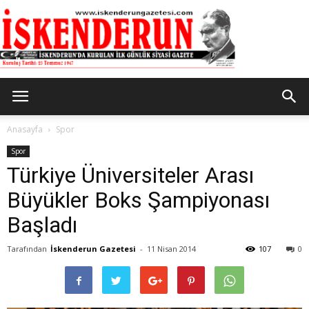
İskenderun
Anasayfa
Spor
Spor
Türkiye Üniversiteler Arası
Gazetesi
Büyükler Boks Şampiyonası
Başladı
Tarafından
İskenderun Gazetesi
-
11 Nisan 2014
107
0